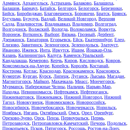
Армянск
,
Архангельск
,
Астрахань
,
Балаково
,
Балашиха
,
Балашов
,
Барнаул
,
Батайск
,
Белгород
,
Белогорск
,
Березники
,
Бийск
,
Биробиджан
,
Благовещенск
,
Боровичи
,
Братск
,
Брянск
,
Бугульма
,
Бузулук
,
Валдай
,
Великий Новгород
,
Верхняя
Салда
,
Владивосток
,
Владикавказ
,
Владимир
,
Волгоград
,
Волгодонск
,
Волжский
,
Вологда
,
Волоколамск
,
Воркута
,
Воронеж
,
Воткинск
,
Выборг
,
Вязьма
,
Грозный
,
Дербент
,
Дзержинск
,
Евпатория
,
Егорьевск
,
Ейск
,
Екатеринбург
,
Елец
,
Елизово
,
Завитинск
,
Зеленогорск
,
Зеленодольск
,
Златоуст
,
Иваново
,
Ижевск
,
Инта
,
Иркутск
,
Ишим
,
Йошкар-Ола
,
Казань
,
Калининград
,
Калуга
,
Каменск-Уральский
,
Кандалакша
,
Кемерово
,
Керчь
,
Киров
,
Кисловодск
,
Ковров
,
Комсомольск-на-Амуре
,
Копейск
,
Королёв
,
Костанай
,
Кострома
,
Котлас
,
Краснодар
,
Краснокаменск
,
Красноярск
,
Кумертау
,
Курган
,
Курск
,
Липецк
,
Луганск
,
Лысьва
,
Магадан
,
Магнитогорск
,
Майкоп
,
Махачкала
,
Миасс
,
Мончегорск
,
Мурманск
,
Набережные Челны
,
Нальчик
,
Нарьян-Мар
,
Находка
,
Невинномысск
,
Нефтекамск
,
Нефтеюганск
,
Нижневартовск
,
Нижнекамск
,
Нижний Новгород
,
Нижний
Тагил
,
Новокузнецк
,
Новомосковск
,
Новороссийск
,
Новосибирск
,
Новочебоксарск
,
Новочеркасск
,
Норильск
,
Ноябрьск
,
Нягань
,
Октябрьский
,
Омск
,
Орел
,
Оренбург
,
Орехово-Зуево
,
Орск
,
Пенза
,
Первоуральск
,
Пермь
,
Петрозаводск
,
Петропавловск-Камчатский
,
Печора
,
Подольск
,
Прокопьевск
,
Псков
,
Пятигорск
,
Россошь
,
Ростов-на-Дону
,