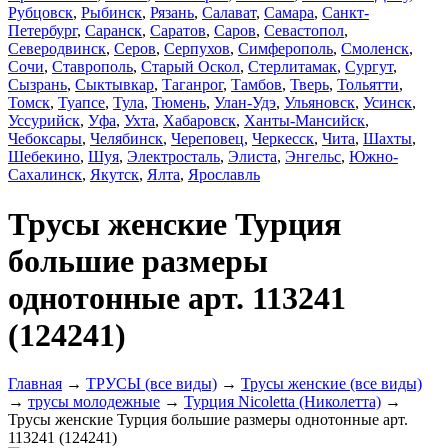
Рубцовск
,
Рыбинск
,
Рязань
,
Салават
,
Самара
,
Санкт-
Петербург
,
Саранск
,
Саратов
,
Саров
,
Севастопол
,
Северодвинск
,
Серов
,
Серпухов
,
Симферополь
,
Смоленск
,
Сочи
,
Ставрополь
,
Старый Оскол
,
Стерлитамак
,
Сургут
,
Сызрань
,
Сыктывкар
,
Таганрог
,
Тамбов
,
Тверь
,
Тольятти
,
Томск
,
Туапсе
,
Тула
,
Тюмень
,
Улан-Удэ
,
Ульяновск
,
Усинск
,
Уссурийск
,
Уфа
,
Ухта
,
Хабаровск
,
Ханты-Мансийск
,
Чебоксары
,
Челябинск
,
Череповец
,
Черкесск
,
Чита
,
Шахты
,
Шебекино
,
Шуя
,
Электросталь
,
Элиста
,
Энгельс
,
Южно-
Сахалинск
,
Якутск
,
Ялта
,
Ярославль
Трусы женские Турция
большие размеры
однотонные арт. 113241
(124241)
Главная
→
ТРУСЫ (все виды)
→
Трусы женские (все виды)
→
трусы молодежные
→
Турция Nicoletta (Николетта)
→
Трусы женские Турция большие размеры однотонные арт.
113241 (124241)