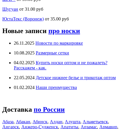
Шугуан
от 31.00 руб
ЮстаТекс (Воронеж)
от 35.00 руб
Новые записи
про носки
26.11.2025
Новости по маркировке
10.08.2025
Размерные сетки
04.02.2025
Купить носки оптом и не пожалеть?
Расскажем - как.
22.05.2024
Детское нижнее белье и трикотаж оптом
01.02.2024
Наши преимущества
Доставка
по России
Абаза
,
Абакан
,
Абинск
,
Алдан
,
Алушта
,
Альметьевск
,
Ангарск
,
Анжеро-Судженск
,
Апатиты
,
Арзамас
,
Армавир
,