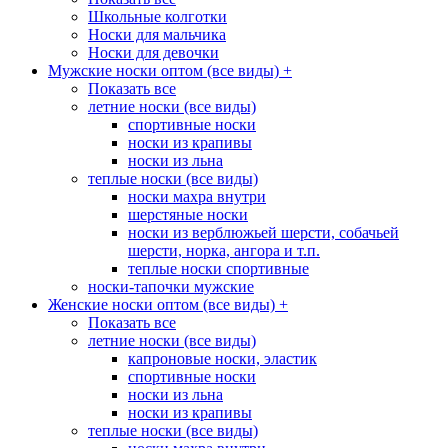
Школьные колготки
Носки для мальчика
Носки для девочки
Мужские носки оптом (все виды)
+
Показать все
летние носки (все виды)
спортивные носки
носки из крапивы
носки из льна
теплые носки (все виды)
носки махра внутри
шерстяные носки
носки из верблюжьей шерсти, собачьей
шерсти, норка, ангора и т.п.
теплые носки спортивные
носки-тапочки мужские
Женские носки оптом (все виды)
+
Показать все
летние носки (все виды)
капроновые носки, эластик
спортивные носки
носки из льна
носки из крапивы
теплые носки (все виды)