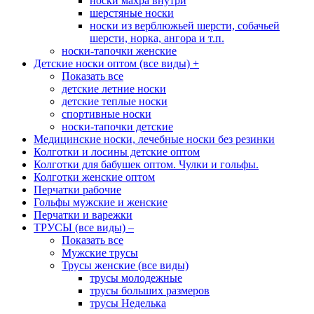
носки махра внутри
шерстяные носки
носки из верблюжьей шерсти, собачьей
шерсти, норка, ангора и т.п.
носки-тапочки женские
Детские носки оптом (все виды)
+
Показать все
детские летние носки
детские теплые носки
спортивные носки
носки-тапочки детские
Медицинские носки, лечебные носки без резинки
Колготки и лосины детские оптом
Колготки для бабушек оптом. Чулки и гольфы.
Колготки женские оптом
Перчатки рабочие
Гольфы мужские и женские
Перчатки и варежки
ТРУСЫ (все виды)
–
Показать все
Мужские трусы
Трусы женские (все виды)
трусы молодежные
трусы больших размеров
трусы Неделька