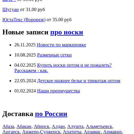
Шугуан
от 31.00 руб
ЮстаТекс (Воронеж)
от 35.00 руб
Новые записи
про носки
26.11.2025
Новости по маркировке
10.08.2025
Размерные сетки
04.02.2025
Купить носки оптом и не пожалеть?
Расскажем - как.
22.05.2024
Детское нижнее белье и трикотаж оптом
01.02.2024
Наши преимущества
Доставка
по России
Абаза
,
Абакан
,
Абинск
,
Алдан
,
Алушта
,
Альметьевск
,
Ангарск
,
Анжеро-Судженск
,
Апатиты
,
Арзамас
,
Армавир
,