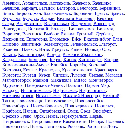
Армянск
,
Архангельск
,
Астрахань
,
Балаково
,
Балашиха
,
Балашов
,
Барнаул
,
Батайск
,
Белгород
,
Белогорск
,
Березники
,
Бийск
,
Биробиджан
,
Благовещенск
,
Боровичи
,
Братск
,
Брянск
,
Бугульма
,
Бузулук
,
Валдай
,
Великий Новгород
,
Верхняя
Салда
,
Владивосток
,
Владикавказ
,
Владимир
,
Волгоград
,
Волгодонск
,
Волжский
,
Вологда
,
Волоколамск
,
Воркута
,
Воронеж
,
Воткинск
,
Выборг
,
Вязьма
,
Грозный
,
Дербент
,
Дзержинск
,
Евпатория
,
Егорьевск
,
Ейск
,
Екатеринбург
,
Елец
,
Елизово
,
Завитинск
,
Зеленогорск
,
Зеленодольск
,
Златоуст
,
Иваново
,
Ижевск
,
Инта
,
Иркутск
,
Ишим
,
Йошкар-Ола
,
Казань
,
Калининград
,
Калуга
,
Каменск-Уральский
,
Кандалакша
,
Кемерово
,
Керчь
,
Киров
,
Кисловодск
,
Ковров
,
Комсомольск-на-Амуре
,
Копейск
,
Королёв
,
Костанай
,
Кострома
,
Котлас
,
Краснодар
,
Краснокаменск
,
Красноярск
,
Кумертау
,
Курган
,
Курск
,
Липецк
,
Луганск
,
Лысьва
,
Магадан
,
Магнитогорск
,
Майкоп
,
Махачкала
,
Миасс
,
Мончегорск
,
Мурманск
,
Набережные Челны
,
Нальчик
,
Нарьян-Мар
,
Находка
,
Невинномысск
,
Нефтекамск
,
Нефтеюганск
,
Нижневартовск
,
Нижнекамск
,
Нижний Новгород
,
Нижний
Тагил
,
Новокузнецк
,
Новомосковск
,
Новороссийск
,
Новосибирск
,
Новочебоксарск
,
Новочеркасск
,
Норильск
,
Ноябрьск
,
Нягань
,
Октябрьский
,
Омск
,
Орел
,
Оренбург
,
Орехово-Зуево
,
Орск
,
Пенза
,
Первоуральск
,
Пермь
,
Петрозаводск
,
Петропавловск-Камчатский
,
Печора
,
Подольск
,
Прокопьевск
,
Псков
,
Пятигорск
,
Россошь
,
Ростов-на-Дону
,