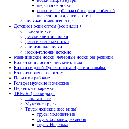
носки махра внутри
шерстяные носки
носки из верблюжьей шерсти, собачьей
шерсти, норка, ангора и т.п.
носки-тапочки женские
Детские носки оптом (все виды)
+
Показать все
детские летние носки
детские теплые носки
спортивные носки
носки-тапочки детские
Медицинские носки, лечебные носки без резинки
Колготки и лосины детские оптом
Колготки для бабушек оптом. Чулки и гольфы.
Колготки женские оптом
Перчатки рабочие
Гольфы мужские и женские
Перчатки и варежки
ТРУСЫ (все виды)
–
Показать все
Мужские трусы
Трусы женские (все виды)
трусы молодежные
трусы больших размеров
трусы Неделька