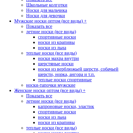
Школьные колготки
Носки для мальчика
Носки для девочки
Мужские носки оптом (все виды)
+
Показать все
летние носки (все виды)
спортивные носки
носки из крапивы
носки из льна
теплые носки (все виды)
носки махра внутри
шерстяные носки
носки из верблюжьей шерсти, собачьей
шерсти, норка, ангора и т.п.
теплые носки спортивные
носки-тапочки мужские
Женские носки оптом (все виды)
+
Показать все
летние носки (все виды)
капроновые носки, эластик
спортивные носки
носки из льна
носки из крапивы
теплые носки (все виды)