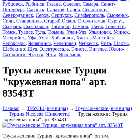
Рубцовск
,
Рыбинск
,
Рязань
,
Салават
,
Самара
,
Санкт-
Петербург
,
Саранск
,
Саратов
,
Саров
,
Севастопол
,
Северодвинск
,
Серов
,
Серпухов
,
Симферополь
,
Смоленск
,
Сочи
,
Ставрополь
,
Старый Оскол
,
Стерлитамак
,
Сургут
,
Сызрань
,
Сыктывкар
,
Таганрог
,
Тамбов
,
Тверь
,
Тольятти
,
Томск
,
Туапсе
,
Тула
,
Тюмень
,
Улан-Удэ
,
Ульяновск
,
Усинск
,
Уссурийск
,
Уфа
,
Ухта
,
Хабаровск
,
Ханты-Мансийск
,
Чебоксары
,
Челябинск
,
Череповец
,
Черкесск
,
Чита
,
Шахты
,
Шебекино
,
Шуя
,
Электросталь
,
Элиста
,
Энгельс
,
Южно-
Сахалинск
,
Якутск
,
Ялта
,
Ярославль
Трусы женские Турция
"кружевная попа" арт.
83543Т
Главная
→
ТРУСЫ (все виды)
→
Трусы женские (все виды)
→
Турция Nicoletta (Николетта)
→ Трусы женские Турция
"кружевная попа" арт. 83543Т
Трусы женские Турция "кружевная попа" оптом.