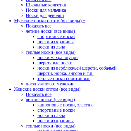
Школьные колготки
Носки для мальчика
Носки для девочки
Мужские носки оптом (все виды)
+
Показать все
летние носки (все виды)
спортивные носки
носки из крапивы
носки из льна
теплые носки (все виды)
носки махра внутри
шерстяные носки
носки из верблюжьей шерсти, собачьей
шерсти, норка, ангора и т.п.
теплые носки спортивные
носки-тапочки мужские
Женские носки оптом (все виды)
+
Показать все
летние носки (все виды)
капроновые носки, эластик
спортивные носки
носки из льна
носки из крапивы
теплые носки (все виды)