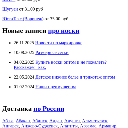
Шугуан
от 31.00 руб
ЮстаТекс (Воронеж)
от 35.00 руб
Новые записи
про носки
26.11.2025
Новости по маркировке
10.08.2025
Размерные сетки
04.02.2025
Купить носки оптом и не пожалеть?
Расскажем - как.
22.05.2024
Детское нижнее белье и трикотаж оптом
01.02.2024
Наши преимущества
Доставка
по России
Абаза
,
Абакан
,
Абинск
,
Алдан
,
Алушта
,
Альметьевск
,
Ангарск
,
Анжеро-Судженск
,
Апатиты
,
Арзамас
,
Армавир
,