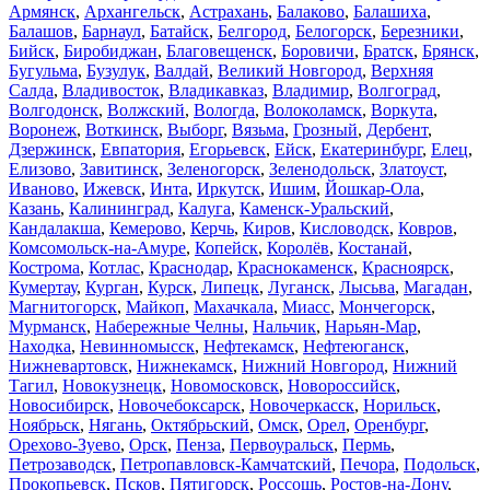
Армянск
,
Архангельск
,
Астрахань
,
Балаково
,
Балашиха
,
Балашов
,
Барнаул
,
Батайск
,
Белгород
,
Белогорск
,
Березники
,
Бийск
,
Биробиджан
,
Благовещенск
,
Боровичи
,
Братск
,
Брянск
,
Бугульма
,
Бузулук
,
Валдай
,
Великий Новгород
,
Верхняя
Салда
,
Владивосток
,
Владикавказ
,
Владимир
,
Волгоград
,
Волгодонск
,
Волжский
,
Вологда
,
Волоколамск
,
Воркута
,
Воронеж
,
Воткинск
,
Выборг
,
Вязьма
,
Грозный
,
Дербент
,
Дзержинск
,
Евпатория
,
Егорьевск
,
Ейск
,
Екатеринбург
,
Елец
,
Елизово
,
Завитинск
,
Зеленогорск
,
Зеленодольск
,
Златоуст
,
Иваново
,
Ижевск
,
Инта
,
Иркутск
,
Ишим
,
Йошкар-Ола
,
Казань
,
Калининград
,
Калуга
,
Каменск-Уральский
,
Кандалакша
,
Кемерово
,
Керчь
,
Киров
,
Кисловодск
,
Ковров
,
Комсомольск-на-Амуре
,
Копейск
,
Королёв
,
Костанай
,
Кострома
,
Котлас
,
Краснодар
,
Краснокаменск
,
Красноярск
,
Кумертау
,
Курган
,
Курск
,
Липецк
,
Луганск
,
Лысьва
,
Магадан
,
Магнитогорск
,
Майкоп
,
Махачкала
,
Миасс
,
Мончегорск
,
Мурманск
,
Набережные Челны
,
Нальчик
,
Нарьян-Мар
,
Находка
,
Невинномысск
,
Нефтекамск
,
Нефтеюганск
,
Нижневартовск
,
Нижнекамск
,
Нижний Новгород
,
Нижний
Тагил
,
Новокузнецк
,
Новомосковск
,
Новороссийск
,
Новосибирск
,
Новочебоксарск
,
Новочеркасск
,
Норильск
,
Ноябрьск
,
Нягань
,
Октябрьский
,
Омск
,
Орел
,
Оренбург
,
Орехово-Зуево
,
Орск
,
Пенза
,
Первоуральск
,
Пермь
,
Петрозаводск
,
Петропавловск-Камчатский
,
Печора
,
Подольск
,
Прокопьевск
,
Псков
,
Пятигорск
,
Россошь
,
Ростов-на-Дону
,