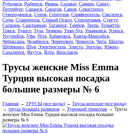
Рубцовск
,
Рыбинск
,
Рязань
,
Салават
,
Самара
,
Санкт-
Петербург
,
Саранск
,
Саратов
,
Саров
,
Севастопол
,
Северодвинск
,
Серов
,
Серпухов
,
Симферополь
,
Смоленск
,
Сочи
,
Ставрополь
,
Старый Оскол
,
Стерлитамак
,
Сургут
,
Сызрань
,
Сыктывкар
,
Таганрог
,
Тамбов
,
Тверь
,
Тольятти
,
Томск
,
Туапсе
,
Тула
,
Тюмень
,
Улан-Удэ
,
Ульяновск
,
Усинск
,
Уссурийск
,
Уфа
,
Ухта
,
Хабаровск
,
Ханты-Мансийск
,
Чебоксары
,
Челябинск
,
Череповец
,
Черкесск
,
Чита
,
Шахты
,
Шебекино
,
Шуя
,
Электросталь
,
Элиста
,
Энгельс
,
Южно-
Сахалинск
,
Якутск
,
Ялта
,
Ярославль
Трусы женские Miss Emma
Турция высокая посадка
большие размеры № 6
Главная
→
ТРУСЫ (все виды)
→
Трусы женские (все виды)
→
трусы больших размеров
→
Турецкий трикотаж
→ Трусы
женские Miss Emma Турция высокая посадка большие
размеры № 6