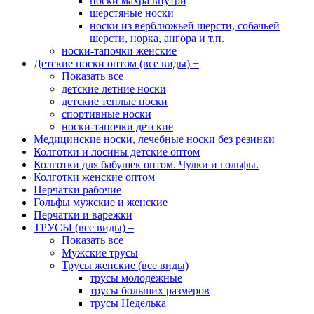
носки махра внутри
шерстяные носки
носки из верблюжьей шерсти, собачьей
шерсти, норка, ангора и т.п.
носки-тапочки женские
Детские носки оптом (все виды)
+
Показать все
детские летние носки
детские теплые носки
спортивные носки
носки-тапочки детские
Медицинские носки, лечебные носки без резинки
Колготки и лосины детские оптом
Колготки для бабушек оптом. Чулки и гольфы.
Колготки женские оптом
Перчатки рабочие
Гольфы мужские и женские
Перчатки и варежки
ТРУСЫ (все виды)
–
Показать все
Мужские трусы
Трусы женские (все виды)
трусы молодежные
трусы больших размеров
трусы Неделька