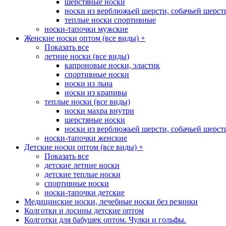
шерстяные носки
носки из верблюжьей шерсти, собачьей шерсти,
теплые носки спортивные
носки-тапочки мужские
Женские носки оптом (все виды)
+
Показать все
летние носки (все виды)
капроновые носки, эластик
спортивные носки
носки из льна
носки из крапивы
теплые носки (все виды)
носки махра внутри
шерстяные носки
носки из верблюжьей шерсти, собачьей шерсти,
носки-тапочки женские
Детские носки оптом (все виды)
+
Показать все
детские летние носки
детские теплые носки
спортивные носки
носки-тапочки детские
Медицинские носки, лечебные носки без резинки
Колготки и лосины детские оптом
Колготки для бабушек оптом. Чулки и гольфы.