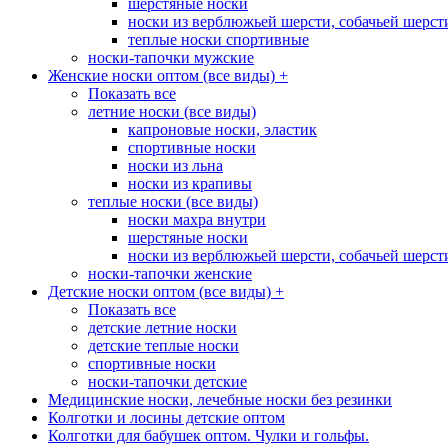
шерстяные носки
носки из верблюжьей шерсти, собачьей шерсти,
теплые носки спортивные
носки-тапочки мужские
Женские носки оптом (все виды)
+
Показать все
летние носки (все виды)
капроновые носки, эластик
спортивные носки
носки из льна
носки из крапивы
теплые носки (все виды)
носки махра внутри
шерстяные носки
носки из верблюжьей шерсти, собачьей шерсти,
носки-тапочки женские
Детские носки оптом (все виды)
+
Показать все
детские летние носки
детские теплые носки
спортивные носки
носки-тапочки детские
Медицинские носки, лечебные носки без резинки
Колготки и лосины детские оптом
Колготки для бабушек оптом. Чулки и гольфы.