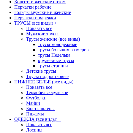
Колготки женские оптом
Перчатки рабочие
Гольфы мужские и женские
Перчатки и варежки
ТРУСЫ (все виды)
+
Показать все
Мужские трусы
Трусы женские (все виды)
трусы молодежные
трусы больших размеров
трусы Неделька
кружевные трусы
трусы стринги
Детские трусы
Трусы подростковые
НИЖНЕЕ БЕЛЬЕ (все виды)
+
Показать все
Термобелье мужское
Футболки
Майки
Бюстгальтеры
Пижамы
ОДЕЖДА (все виды)
+
Показать все
Лосины