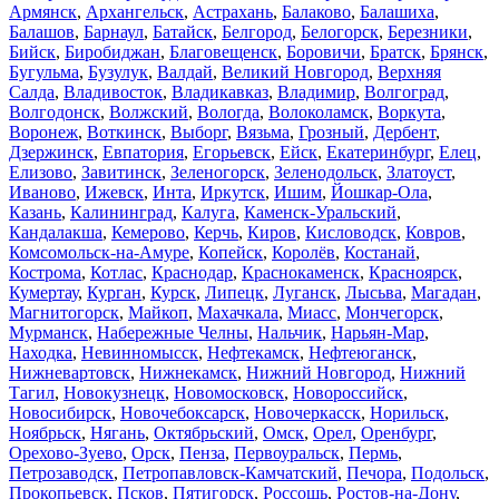
Армянск
,
Архангельск
,
Астрахань
,
Балаково
,
Балашиха
,
Балашов
,
Барнаул
,
Батайск
,
Белгород
,
Белогорск
,
Березники
,
Бийск
,
Биробиджан
,
Благовещенск
,
Боровичи
,
Братск
,
Брянск
,
Бугульма
,
Бузулук
,
Валдай
,
Великий Новгород
,
Верхняя
Салда
,
Владивосток
,
Владикавказ
,
Владимир
,
Волгоград
,
Волгодонск
,
Волжский
,
Вологда
,
Волоколамск
,
Воркута
,
Воронеж
,
Воткинск
,
Выборг
,
Вязьма
,
Грозный
,
Дербент
,
Дзержинск
,
Евпатория
,
Егорьевск
,
Ейск
,
Екатеринбург
,
Елец
,
Елизово
,
Завитинск
,
Зеленогорск
,
Зеленодольск
,
Златоуст
,
Иваново
,
Ижевск
,
Инта
,
Иркутск
,
Ишим
,
Йошкар-Ола
,
Казань
,
Калининград
,
Калуга
,
Каменск-Уральский
,
Кандалакша
,
Кемерово
,
Керчь
,
Киров
,
Кисловодск
,
Ковров
,
Комсомольск-на-Амуре
,
Копейск
,
Королёв
,
Костанай
,
Кострома
,
Котлас
,
Краснодар
,
Краснокаменск
,
Красноярск
,
Кумертау
,
Курган
,
Курск
,
Липецк
,
Луганск
,
Лысьва
,
Магадан
,
Магнитогорск
,
Майкоп
,
Махачкала
,
Миасс
,
Мончегорск
,
Мурманск
,
Набережные Челны
,
Нальчик
,
Нарьян-Мар
,
Находка
,
Невинномысск
,
Нефтекамск
,
Нефтеюганск
,
Нижневартовск
,
Нижнекамск
,
Нижний Новгород
,
Нижний
Тагил
,
Новокузнецк
,
Новомосковск
,
Новороссийск
,
Новосибирск
,
Новочебоксарск
,
Новочеркасск
,
Норильск
,
Ноябрьск
,
Нягань
,
Октябрьский
,
Омск
,
Орел
,
Оренбург
,
Орехово-Зуево
,
Орск
,
Пенза
,
Первоуральск
,
Пермь
,
Петрозаводск
,
Петропавловск-Камчатский
,
Печора
,
Подольск
,
Прокопьевск
,
Псков
,
Пятигорск
,
Россошь
,
Ростов-на-Дону
,