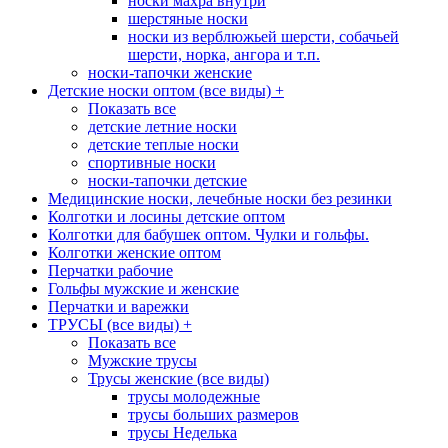
носки махра внутри
шерстяные носки
носки из верблюжьей шерсти, собачьей
шерсти, норка, ангора и т.п.
носки-тапочки женские
Детские носки оптом (все виды)
+
Показать все
детские летние носки
детские теплые носки
спортивные носки
носки-тапочки детские
Медицинские носки, лечебные носки без резинки
Колготки и лосины детские оптом
Колготки для бабушек оптом. Чулки и гольфы.
Колготки женские оптом
Перчатки рабочие
Гольфы мужские и женские
Перчатки и варежки
ТРУСЫ (все виды)
+
Показать все
Мужские трусы
Трусы женские (все виды)
трусы молодежные
трусы больших размеров
трусы Неделька