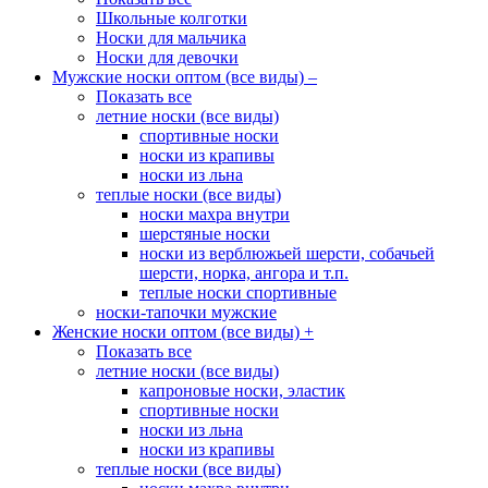
Школьные колготки
Носки для мальчика
Носки для девочки
Мужские носки оптом (все виды)
–
Показать все
летние носки (все виды)
спортивные носки
носки из крапивы
носки из льна
теплые носки (все виды)
носки махра внутри
шерстяные носки
носки из верблюжьей шерсти, собачьей
шерсти, норка, ангора и т.п.
теплые носки спортивные
носки-тапочки мужские
Женские носки оптом (все виды)
+
Показать все
летние носки (все виды)
капроновые носки, эластик
спортивные носки
носки из льна
носки из крапивы
теплые носки (все виды)