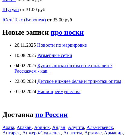
Шугуан
от 31.00 руб
ЮстаТекс (Воронеж)
от 35.00 руб
Новые записи
про носки
26.11.2025
Новости по маркировке
10.08.2025
Размерные сетки
04.02.2025
Купить носки оптом и не пожалеть?
Расскажем - как.
22.05.2024
Детское нижнее белье и трикотаж оптом
01.02.2024
Наши преимущества
Доставка
по России
Абаза
,
Абакан
,
Абинск
,
Алдан
,
Алушта
,
Альметьевск
,
Ангарск
,
Анжеро-Судженск
,
Апатиты
,
Арзамас
,
Армавир
,