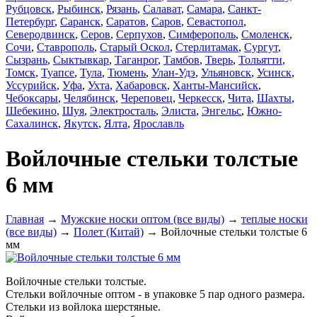
Рубцовск
,
Рыбинск
,
Рязань
,
Салават
,
Самара
,
Санкт-
Петербург
,
Саранск
,
Саратов
,
Саров
,
Севастопол
,
Северодвинск
,
Серов
,
Серпухов
,
Симферополь
,
Смоленск
,
Сочи
,
Ставрополь
,
Старый Оскол
,
Стерлитамак
,
Сургут
,
Сызрань
,
Сыктывкар
,
Таганрог
,
Тамбов
,
Тверь
,
Тольятти
,
Томск
,
Туапсе
,
Тула
,
Тюмень
,
Улан-Удэ
,
Ульяновск
,
Усинск
,
Уссурийск
,
Уфа
,
Ухта
,
Хабаровск
,
Ханты-Мансийск
,
Чебоксары
,
Челябинск
,
Череповец
,
Черкесск
,
Чита
,
Шахты
,
Шебекино
,
Шуя
,
Электросталь
,
Элиста
,
Энгельс
,
Южно-
Сахалинск
,
Якутск
,
Ялта
,
Ярославль
Войлочные стельки толстые
6 мм
Главная
→
Мужские носки оптом (все виды)
→
теплые носки
(все виды)
→
Полет (Китай)
→ Войлочные стельки толстые 6
мм
Войлочные стельки толстые.
Стельки войлочные оптом - в упаковке 5 пар одного размера.
Стельки из войлока шерстяные.