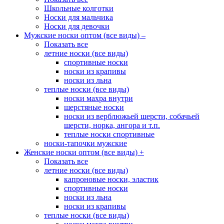
Школьные колготки
Носки для мальчика
Носки для девочки
Мужские носки оптом (все виды)
–
Показать все
летние носки (все виды)
спортивные носки
носки из крапивы
носки из льна
теплые носки (все виды)
носки махра внутри
шерстяные носки
носки из верблюжьей шерсти, собачьей
шерсти, норка, ангора и т.п.
теплые носки спортивные
носки-тапочки мужские
Женские носки оптом (все виды)
+
Показать все
летние носки (все виды)
капроновые носки, эластик
спортивные носки
носки из льна
носки из крапивы
теплые носки (все виды)