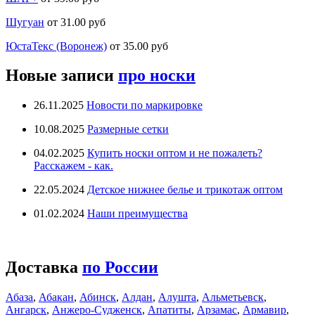
Шугуан
от 31.00 руб
ЮстаТекс (Воронеж)
от 35.00 руб
Новые записи
про носки
26.11.2025
Новости по маркировке
10.08.2025
Размерные сетки
04.02.2025
Купить носки оптом и не пожалеть?
Расскажем - как.
22.05.2024
Детское нижнее белье и трикотаж оптом
01.02.2024
Наши преимущества
Доставка
по России
Абаза
,
Абакан
,
Абинск
,
Алдан
,
Алушта
,
Альметьевск
,
Ангарск
,
Анжеро-Судженск
,
Апатиты
,
Арзамас
,
Армавир
,