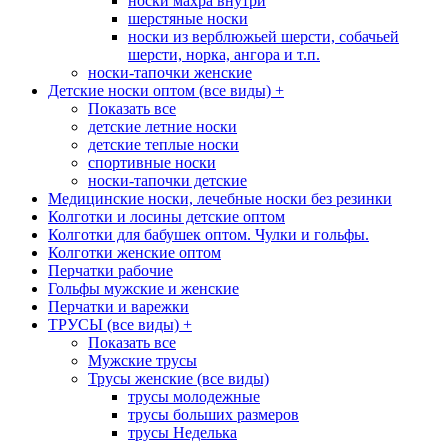
носки махра внутри
шерстяные носки
носки из верблюжьей шерсти, собачьей
шерсти, норка, ангора и т.п.
носки-тапочки женские
Детские носки оптом (все виды)
+
Показать все
детские летние носки
детские теплые носки
спортивные носки
носки-тапочки детские
Медицинские носки, лечебные носки без резинки
Колготки и лосины детские оптом
Колготки для бабушек оптом. Чулки и гольфы.
Колготки женские оптом
Перчатки рабочие
Гольфы мужские и женские
Перчатки и варежки
ТРУСЫ (все виды)
+
Показать все
Мужские трусы
Трусы женские (все виды)
трусы молодежные
трусы больших размеров
трусы Неделька