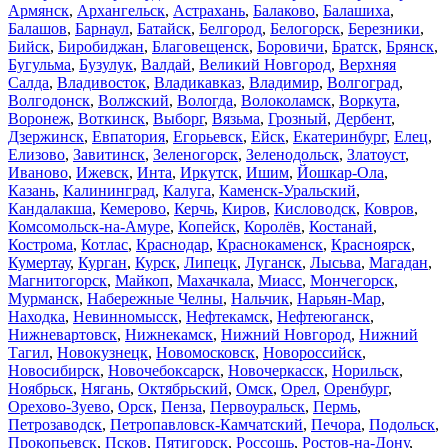
Армянск
,
Архангельск
,
Астрахань
,
Балаково
,
Балашиха
,
Балашов
,
Барнаул
,
Батайск
,
Белгород
,
Белогорск
,
Березники
,
Бийск
,
Биробиджан
,
Благовещенск
,
Боровичи
,
Братск
,
Брянск
,
Бугульма
,
Бузулук
,
Валдай
,
Великий Новгород
,
Верхняя
Салда
,
Владивосток
,
Владикавказ
,
Владимир
,
Волгоград
,
Волгодонск
,
Волжский
,
Вологда
,
Волоколамск
,
Воркута
,
Воронеж
,
Воткинск
,
Выборг
,
Вязьма
,
Грозный
,
Дербент
,
Дзержинск
,
Евпатория
,
Егорьевск
,
Ейск
,
Екатеринбург
,
Елец
,
Елизово
,
Завитинск
,
Зеленогорск
,
Зеленодольск
,
Златоуст
,
Иваново
,
Ижевск
,
Инта
,
Иркутск
,
Ишим
,
Йошкар-Ола
,
Казань
,
Калининград
,
Калуга
,
Каменск-Уральский
,
Кандалакша
,
Кемерово
,
Керчь
,
Киров
,
Кисловодск
,
Ковров
,
Комсомольск-на-Амуре
,
Копейск
,
Королёв
,
Костанай
,
Кострома
,
Котлас
,
Краснодар
,
Краснокаменск
,
Красноярск
,
Кумертау
,
Курган
,
Курск
,
Липецк
,
Луганск
,
Лысьва
,
Магадан
,
Магнитогорск
,
Майкоп
,
Махачкала
,
Миасс
,
Мончегорск
,
Мурманск
,
Набережные Челны
,
Нальчик
,
Нарьян-Мар
,
Находка
,
Невинномысск
,
Нефтекамск
,
Нефтеюганск
,
Нижневартовск
,
Нижнекамск
,
Нижний Новгород
,
Нижний
Тагил
,
Новокузнецк
,
Новомосковск
,
Новороссийск
,
Новосибирск
,
Новочебоксарск
,
Новочеркасск
,
Норильск
,
Ноябрьск
,
Нягань
,
Октябрьский
,
Омск
,
Орел
,
Оренбург
,
Орехово-Зуево
,
Орск
,
Пенза
,
Первоуральск
,
Пермь
,
Петрозаводск
,
Петропавловск-Камчатский
,
Печора
,
Подольск
,
Прокопьевск
,
Псков
,
Пятигорск
,
Россошь
,
Ростов-на-Дону
,