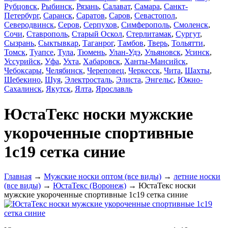
Рубцовск
,
Рыбинск
,
Рязань
,
Салават
,
Самара
,
Санкт-
Петербург
,
Саранск
,
Саратов
,
Саров
,
Севастопол
,
Северодвинск
,
Серов
,
Серпухов
,
Симферополь
,
Смоленск
,
Сочи
,
Ставрополь
,
Старый Оскол
,
Стерлитамак
,
Сургут
,
Сызрань
,
Сыктывкар
,
Таганрог
,
Тамбов
,
Тверь
,
Тольятти
,
Томск
,
Туапсе
,
Тула
,
Тюмень
,
Улан-Удэ
,
Ульяновск
,
Усинск
,
Уссурийск
,
Уфа
,
Ухта
,
Хабаровск
,
Ханты-Мансийск
,
Чебоксары
,
Челябинск
,
Череповец
,
Черкесск
,
Чита
,
Шахты
,
Шебекино
,
Шуя
,
Электросталь
,
Элиста
,
Энгельс
,
Южно-
Сахалинск
,
Якутск
,
Ялта
,
Ярославль
ЮстаТекс носки мужские
укороченные спортивные
1с19 сетка синие
Главная
→
Мужские носки оптом (все виды)
→
летние носки
(все виды)
→
ЮстаТекс (Воронеж)
→ ЮстаТекс носки
мужские укороченные спортивные 1с19 сетка синие