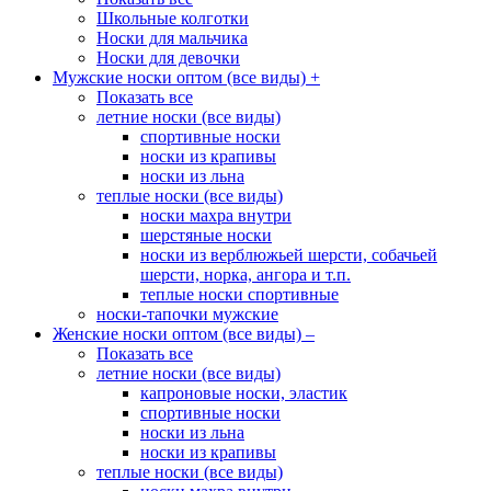
Школьные колготки
Носки для мальчика
Носки для девочки
Мужские носки оптом (все виды)
+
Показать все
летние носки (все виды)
спортивные носки
носки из крапивы
носки из льна
теплые носки (все виды)
носки махра внутри
шерстяные носки
носки из верблюжьей шерсти, собачьей
шерсти, норка, ангора и т.п.
теплые носки спортивные
носки-тапочки мужские
Женские носки оптом (все виды)
–
Показать все
летние носки (все виды)
капроновые носки, эластик
спортивные носки
носки из льна
носки из крапивы
теплые носки (все виды)