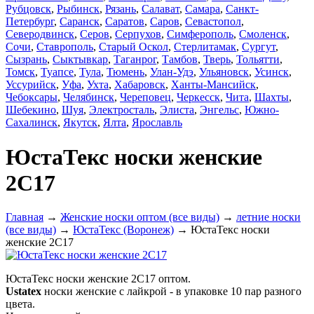
Рубцовск
,
Рыбинск
,
Рязань
,
Салават
,
Самара
,
Санкт-
Петербург
,
Саранск
,
Саратов
,
Саров
,
Севастопол
,
Северодвинск
,
Серов
,
Серпухов
,
Симферополь
,
Смоленск
,
Сочи
,
Ставрополь
,
Старый Оскол
,
Стерлитамак
,
Сургут
,
Сызрань
,
Сыктывкар
,
Таганрог
,
Тамбов
,
Тверь
,
Тольятти
,
Томск
,
Туапсе
,
Тула
,
Тюмень
,
Улан-Удэ
,
Ульяновск
,
Усинск
,
Уссурийск
,
Уфа
,
Ухта
,
Хабаровск
,
Ханты-Мансийск
,
Чебоксары
,
Челябинск
,
Череповец
,
Черкесск
,
Чита
,
Шахты
,
Шебекино
,
Шуя
,
Электросталь
,
Элиста
,
Энгельс
,
Южно-
Сахалинск
,
Якутск
,
Ялта
,
Ярославль
ЮстаТекс носки женские
2С17
Главная
→
Женские носки оптом (все виды)
→
летние носки
(все виды)
→
ЮстаТекс (Воронеж)
→ ЮстаТекс носки
женские 2С17
ЮстаТекс носки женские 2С17 оптом.
Ustatex
носки женские с лайкрой - в упаковке 10 пар разного
цвета.