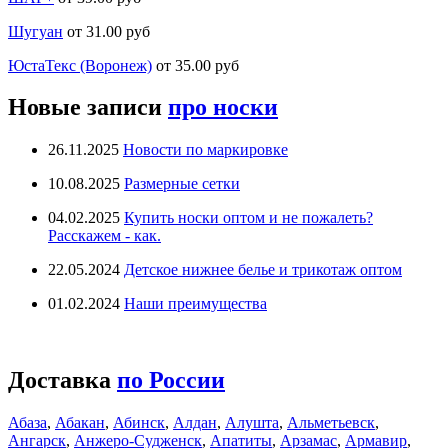
Шугуан
от 31.00 руб
ЮстаТекс (Воронеж)
от 35.00 руб
Новые записи
про носки
26.11.2025
Новости по маркировке
10.08.2025
Размерные сетки
04.02.2025
Купить носки оптом и не пожалеть?
Расскажем - как.
22.05.2024
Детское нижнее белье и трикотаж оптом
01.02.2024
Наши преимущества
Доставка
по России
Абаза
,
Абакан
,
Абинск
,
Алдан
,
Алушта
,
Альметьевск
,
Ангарск
,
Анжеро-Судженск
,
Апатиты
,
Арзамас
,
Армавир
,