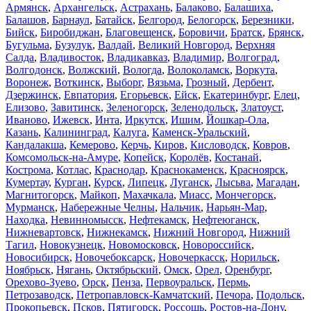
Армянск
,
Архангельск
,
Астрахань
,
Балаково
,
Балашиха
,
Балашов
,
Барнаул
,
Батайск
,
Белгород
,
Белогорск
,
Березники
,
Бийск
,
Биробиджан
,
Благовещенск
,
Боровичи
,
Братск
,
Брянск
,
Бугульма
,
Бузулук
,
Валдай
,
Великий Новгород
,
Верхняя
Салда
,
Владивосток
,
Владикавказ
,
Владимир
,
Волгоград
,
Волгодонск
,
Волжский
,
Вологда
,
Волоколамск
,
Воркута
,
Воронеж
,
Воткинск
,
Выборг
,
Вязьма
,
Грозный
,
Дербент
,
Дзержинск
,
Евпатория
,
Егорьевск
,
Ейск
,
Екатеринбург
,
Елец
,
Елизово
,
Завитинск
,
Зеленогорск
,
Зеленодольск
,
Златоуст
,
Иваново
,
Ижевск
,
Инта
,
Иркутск
,
Ишим
,
Йошкар-Ола
,
Казань
,
Калининград
,
Калуга
,
Каменск-Уральский
,
Кандалакша
,
Кемерово
,
Керчь
,
Киров
,
Кисловодск
,
Ковров
,
Комсомольск-на-Амуре
,
Копейск
,
Королёв
,
Костанай
,
Кострома
,
Котлас
,
Краснодар
,
Краснокаменск
,
Красноярск
,
Кумертау
,
Курган
,
Курск
,
Липецк
,
Луганск
,
Лысьва
,
Магадан
,
Магнитогорск
,
Майкоп
,
Махачкала
,
Миасс
,
Мончегорск
,
Мурманск
,
Набережные Челны
,
Нальчик
,
Нарьян-Мар
,
Находка
,
Невинномысск
,
Нефтекамск
,
Нефтеюганск
,
Нижневартовск
,
Нижнекамск
,
Нижний Новгород
,
Нижний
Тагил
,
Новокузнецк
,
Новомосковск
,
Новороссийск
,
Новосибирск
,
Новочебоксарск
,
Новочеркасск
,
Норильск
,
Ноябрьск
,
Нягань
,
Октябрьский
,
Омск
,
Орел
,
Оренбург
,
Орехово-Зуево
,
Орск
,
Пенза
,
Первоуральск
,
Пермь
,
Петрозаводск
,
Петропавловск-Камчатский
,
Печора
,
Подольск
,
Прокопьевск
,
Псков
,
Пятигорск
,
Россошь
,
Ростов-на-Дону
,