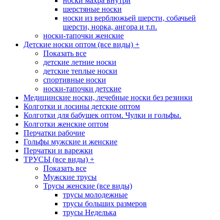
носки махра внутри
шерстяные носки
носки из верблюжьей шерсти, собачьей
шерсти, норка, ангора и т.п.
носки-тапочки женские
Детские носки оптом (все виды)
+
Показать все
детские летние носки
детские теплые носки
спортивные носки
носки-тапочки детские
Медицинские носки, лечебные носки без резинки
Колготки и лосины детские оптом
Колготки для бабушек оптом. Чулки и гольфы.
Колготки женские оптом
Перчатки рабочие
Гольфы мужские и женские
Перчатки и варежки
ТРУСЫ (все виды)
+
Показать все
Мужские трусы
Трусы женские (все виды)
трусы молодежные
трусы больших размеров
трусы Неделька