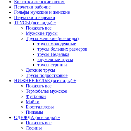
Колготки женские оптом
Перчатки рабочие
Гольфы мужские и женские
Перчатки и варежки
ТРУСЫ (все виды)
+
Показать все
Мужские трусы
Трусы женские (все виды)
трусы молодежные
трусы больших размеров
трусы Неделька
кружевные трусы
трусы стринги
Детские трусы
Трусы подростковые
НИЖНЕЕ БЕЛЬЕ (все виды)
+
Показать все
Термобелье мужское
Футболки
Майки
Бюстгальтеры
Пижамы
ОДЕЖДА (все виды)
+
Показать все
Лосины