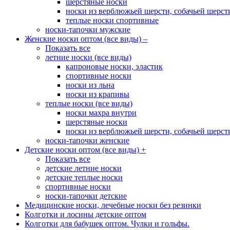
шерстяные носки
носки из верблюжьей шерсти, собачьей шерсти,
теплые носки спортивные
носки-тапочки мужские
Женские носки оптом (все виды)
–
Показать все
летние носки (все виды)
капроновые носки, эластик
спортивные носки
носки из льна
носки из крапивы
теплые носки (все виды)
носки махра внутри
шерстяные носки
носки из верблюжьей шерсти, собачьей шерсти,
носки-тапочки женские
Детские носки оптом (все виды)
+
Показать все
детские летние носки
детские теплые носки
спортивные носки
носки-тапочки детские
Медицинские носки, лечебные носки без резинки
Колготки и лосины детские оптом
Колготки для бабушек оптом. Чулки и гольфы.