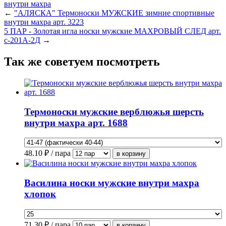
←
"АЛЯСКА" Термоноски МУЖСКИЕ зимние спортивные
внутри махра арт. 3223
5 ПАР - Золотая игла носки мужские МАХРОВЫЙ СЛЕД арт.
с-201А-2Д
→
Так же советуем посмотреть
Термоноски мужские верблюжья шерсть
внутри махра арт. 1688
48.10
₽ / пара
Василина носки мужские внутри махра
хлопок
71.30
₽ / пара