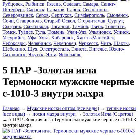
Рубцовск
,
Рыбинск
,
Рязань
,
Салават
,
Самара
,
Санкт-
Петербург
,
Саранск
,
Саратов
,
Саров
,
Севастопол
,
Северодвинск
,
Серов
,
Серпухов
,
Симферополь
,
Смоленск
,
Сочи
,
Ставрополь
,
Старый Оскол
,
Стерлитамак
,
Сургут
,
Сызрань
,
Сыктывкар
,
Таганрог
,
Тамбов
,
Тверь
,
Тольятти
,
Томск
,
Туапсе
,
Тула
,
Тюмень
,
Улан-Удэ
,
Ульяновск
,
Усинск
,
Уссурийск
,
Уфа
,
Ухта
,
Хабаровск
,
Ханты-Мансийск
,
Чебоксары
,
Челябинск
,
Череповец
,
Черкесск
,
Чита
,
Шахты
,
Шебекино
,
Шуя
,
Электросталь
,
Элиста
,
Энгельс
,
Южно-
Сахалинск
,
Якутск
,
Ялта
,
Ярославль
5 ПАР -Золотая игла
Термоноски мужские черные
с-1010-3 внутри махра
Главная
→
Мужские носки оптом (все виды)
→
теплые носки
(все виды)
→
носки махра внутри
→
Золотая Игла (Саратов)
→ 5 ПАР -Золотая игла Термоноски мужские черные с-1010-3
внутри махра