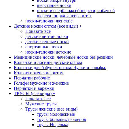
носки махра внутри
шерстяные носки
носки из верблюжьей шерсти, собачьей
шерсти, норка, ангора и т.п.
носки-тапочки женские
Детские носки оптом (все виды)
+
Показать все
детские летние носки
детские теплые носки
спортивные носки
носки-тапочки детские
Медицинские носки, лечебные носки без резинки
Колготки и лосины детские оптом
Колготки для бабушек оптом. Чулки и гольфы.
Колготки женские оптом
Перчатки рабочие
Гольфы мужские и женские
Перчатки и варежки
ТРУСЫ (все виды)
+
Показать все
Мужские трусы
Трусы женские (все виды)
трусы молодежные
трусы больших размеров
трусы Неделька