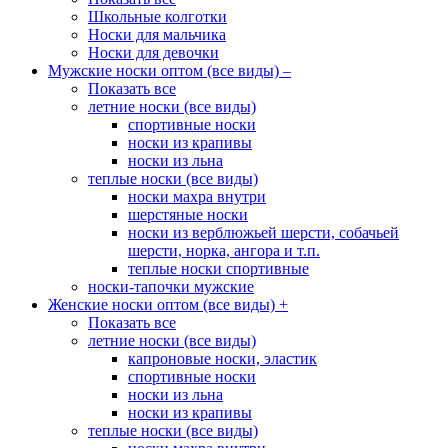
Школьные колготки
Носки для мальчика
Носки для девочки
Мужские носки оптом (все виды)
–
Показать все
летние носки (все виды)
спортивные носки
носки из крапивы
носки из льна
теплые носки (все виды)
носки махра внутри
шерстяные носки
носки из верблюжьей шерсти, собачьей
шерсти, норка, ангора и т.п.
теплые носки спортивные
носки-тапочки мужские
Женские носки оптом (все виды)
+
Показать все
летние носки (все виды)
капроновые носки, эластик
спортивные носки
носки из льна
носки из крапивы
теплые носки (все виды)