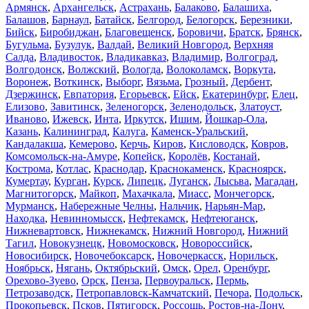
Армянск
,
Архангельск
,
Астрахань
,
Балаково
,
Балашиха
,
Балашов
,
Барнаул
,
Батайск
,
Белгород
,
Белогорск
,
Березники
,
Бийск
,
Биробиджан
,
Благовещенск
,
Боровичи
,
Братск
,
Брянск
,
Бугульма
,
Бузулук
,
Валдай
,
Великий Новгород
,
Верхняя
Салда
,
Владивосток
,
Владикавказ
,
Владимир
,
Волгоград
,
Волгодонск
,
Волжский
,
Вологда
,
Волоколамск
,
Воркута
,
Воронеж
,
Воткинск
,
Выборг
,
Вязьма
,
Грозный
,
Дербент
,
Дзержинск
,
Евпатория
,
Егорьевск
,
Ейск
,
Екатеринбург
,
Елец
,
Елизово
,
Завитинск
,
Зеленогорск
,
Зеленодольск
,
Златоуст
,
Иваново
,
Ижевск
,
Инта
,
Иркутск
,
Ишим
,
Йошкар-Ола
,
Казань
,
Калининград
,
Калуга
,
Каменск-Уральский
,
Кандалакша
,
Кемерово
,
Керчь
,
Киров
,
Кисловодск
,
Ковров
,
Комсомольск-на-Амуре
,
Копейск
,
Королёв
,
Костанай
,
Кострома
,
Котлас
,
Краснодар
,
Краснокаменск
,
Красноярск
,
Кумертау
,
Курган
,
Курск
,
Липецк
,
Луганск
,
Лысьва
,
Магадан
,
Магнитогорск
,
Майкоп
,
Махачкала
,
Миасс
,
Мончегорск
,
Мурманск
,
Набережные Челны
,
Нальчик
,
Нарьян-Мар
,
Находка
,
Невинномысск
,
Нефтекамск
,
Нефтеюганск
,
Нижневартовск
,
Нижнекамск
,
Нижний Новгород
,
Нижний
Тагил
,
Новокузнецк
,
Новомосковск
,
Новороссийск
,
Новосибирск
,
Новочебоксарск
,
Новочеркасск
,
Норильск
,
Ноябрьск
,
Нягань
,
Октябрьский
,
Омск
,
Орел
,
Оренбург
,
Орехово-Зуево
,
Орск
,
Пенза
,
Первоуральск
,
Пермь
,
Петрозаводск
,
Петропавловск-Камчатский
,
Печора
,
Подольск
,
Прокопьевск
,
Псков
,
Пятигорск
,
Россошь
,
Ростов-на-Дону
,