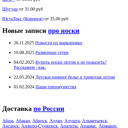
Шугуан
от 31.00 руб
ЮстаТекс (Воронеж)
от 35.00 руб
Новые записи
про носки
26.11.2025
Новости по маркировке
10.08.2025
Размерные сетки
04.02.2025
Купить носки оптом и не пожалеть?
Расскажем - как.
22.05.2024
Детское нижнее белье и трикотаж оптом
01.02.2024
Наши преимущества
Доставка
по России
Абаза
,
Абакан
,
Абинск
,
Алдан
,
Алушта
,
Альметьевск
,
Ангарск
,
Анжеро-Судженск
,
Апатиты
,
Арзамас
,
Армавир
,