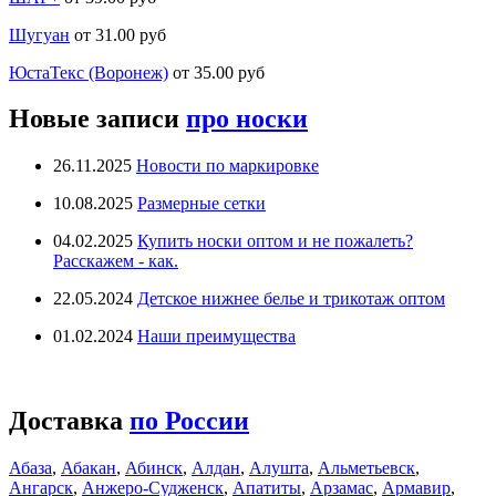
Шугуан
от 31.00 руб
ЮстаТекс (Воронеж)
от 35.00 руб
Новые записи
про носки
26.11.2025
Новости по маркировке
10.08.2025
Размерные сетки
04.02.2025
Купить носки оптом и не пожалеть?
Расскажем - как.
22.05.2024
Детское нижнее белье и трикотаж оптом
01.02.2024
Наши преимущества
Доставка
по России
Абаза
,
Абакан
,
Абинск
,
Алдан
,
Алушта
,
Альметьевск
,
Ангарск
,
Анжеро-Судженск
,
Апатиты
,
Арзамас
,
Армавир
,