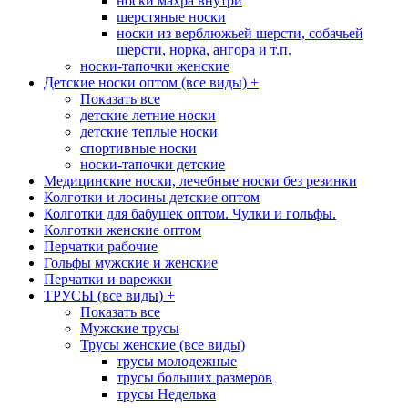
носки махра внутри
шерстяные носки
носки из верблюжьей шерсти, собачьей
шерсти, норка, ангора и т.п.
носки-тапочки женские
Детские носки оптом (все виды)
+
Показать все
детские летние носки
детские теплые носки
спортивные носки
носки-тапочки детские
Медицинские носки, лечебные носки без резинки
Колготки и лосины детские оптом
Колготки для бабушек оптом. Чулки и гольфы.
Колготки женские оптом
Перчатки рабочие
Гольфы мужские и женские
Перчатки и варежки
ТРУСЫ (все виды)
+
Показать все
Мужские трусы
Трусы женские (все виды)
трусы молодежные
трусы больших размеров
трусы Неделька