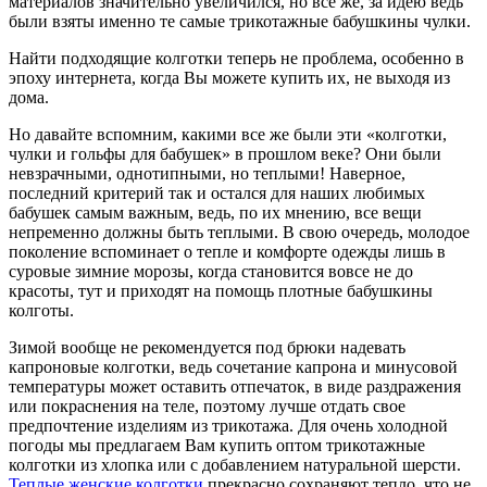
материалов значительно увеличился, но все же, за идею ведь
были взяты именно те самые трикотажные бабушкины чулки.
Найти подходящие колготки теперь не проблема, особенно в
эпоху интернета, когда Вы можете купить их, не выходя из
дома.
Но давайте вспомним, какими все же были эти «колготки,
чулки и гольфы для бабушек» в прошлом веке? Они были
невзрачными, однотипными, но теплыми! Наверное,
последний критерий так и остался для наших любимых
бабушек самым важным, ведь, по их мнению, все вещи
непременно должны быть теплыми. В свою очередь, молодое
поколение вспоминает о тепле и комфорте одежды лишь в
суровые зимние морозы, когда становится вовсе не до
красоты, тут и приходят на помощь плотные бабушкины
колготы.
Зимой вообще не рекомендуется под брюки надевать
капроновые колготки, ведь сочетание капрона и минусовой
температуры может оставить отпечаток, в виде раздражения
или покраснения на теле, поэтому лучше отдать свое
предпочтение изделиям из трикотажа. Для очень холодной
погоды мы предлагаем Вам купить оптом трикотажные
колготки из хлопка или с добавлением натуральной шерсти.
Теплые женские колготки
прекрасно сохраняют тепло, что не