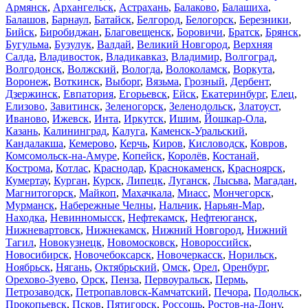
Армянск
,
Архангельск
,
Астрахань
,
Балаково
,
Балашиха
,
Балашов
,
Барнаул
,
Батайск
,
Белгород
,
Белогорск
,
Березники
,
Бийск
,
Биробиджан
,
Благовещенск
,
Боровичи
,
Братск
,
Брянск
,
Бугульма
,
Бузулук
,
Валдай
,
Великий Новгород
,
Верхняя
Салда
,
Владивосток
,
Владикавказ
,
Владимир
,
Волгоград
,
Волгодонск
,
Волжский
,
Вологда
,
Волоколамск
,
Воркута
,
Воронеж
,
Воткинск
,
Выборг
,
Вязьма
,
Грозный
,
Дербент
,
Дзержинск
,
Евпатория
,
Егорьевск
,
Ейск
,
Екатеринбург
,
Елец
,
Елизово
,
Завитинск
,
Зеленогорск
,
Зеленодольск
,
Златоуст
,
Иваново
,
Ижевск
,
Инта
,
Иркутск
,
Ишим
,
Йошкар-Ола
,
Казань
,
Калининград
,
Калуга
,
Каменск-Уральский
,
Кандалакша
,
Кемерово
,
Керчь
,
Киров
,
Кисловодск
,
Ковров
,
Комсомольск-на-Амуре
,
Копейск
,
Королёв
,
Костанай
,
Кострома
,
Котлас
,
Краснодар
,
Краснокаменск
,
Красноярск
,
Кумертау
,
Курган
,
Курск
,
Липецк
,
Луганск
,
Лысьва
,
Магадан
,
Магнитогорск
,
Майкоп
,
Махачкала
,
Миасс
,
Мончегорск
,
Мурманск
,
Набережные Челны
,
Нальчик
,
Нарьян-Мар
,
Находка
,
Невинномысск
,
Нефтекамск
,
Нефтеюганск
,
Нижневартовск
,
Нижнекамск
,
Нижний Новгород
,
Нижний
Тагил
,
Новокузнецк
,
Новомосковск
,
Новороссийск
,
Новосибирск
,
Новочебоксарск
,
Новочеркасск
,
Норильск
,
Ноябрьск
,
Нягань
,
Октябрьский
,
Омск
,
Орел
,
Оренбург
,
Орехово-Зуево
,
Орск
,
Пенза
,
Первоуральск
,
Пермь
,
Петрозаводск
,
Петропавловск-Камчатский
,
Печора
,
Подольск
,
Прокопьевск
,
Псков
,
Пятигорск
,
Россошь
,
Ростов-на-Дону
,