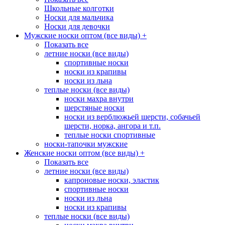
Школьные колготки
Носки для мальчика
Носки для девочки
Мужские носки оптом (все виды)
+
Показать все
летние носки (все виды)
спортивные носки
носки из крапивы
носки из льна
теплые носки (все виды)
носки махра внутри
шерстяные носки
носки из верблюжьей шерсти, собачьей
шерсти, норка, ангора и т.п.
теплые носки спортивные
носки-тапочки мужские
Женские носки оптом (все виды)
+
Показать все
летние носки (все виды)
капроновые носки, эластик
спортивные носки
носки из льна
носки из крапивы
теплые носки (все виды)