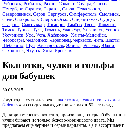
Рубцовск
,
Рыбинск
,
Рязань
,
Салават
,
Самара
,
Санкт-
Петербург
,
Саранск
,
Саратов
,
Саров
,
Севастопол
,
Северодвинск
,
Серов
,
Серпухов
,
Симферополь
,
Смоленск
,
Сочи
,
Ставрополь
,
Старый Оскол
,
Стерлитамак
,
Сургут
,
Сызрань
,
Сыктывкар
,
Таганрог
,
Тамбов
,
Тверь
,
Тольятти
,
Томск
,
Туапсе
,
Тула
,
Тюмень
,
Улан-Удэ
,
Ульяновск
,
Усинск
,
Уссурийск
,
Уфа
,
Ухта
,
Хабаровск
,
Ханты-Мансийск
,
Чебоксары
,
Челябинск
,
Череповец
,
Черкесск
,
Чита
,
Шахты
,
Шебекино
,
Шуя
,
Электросталь
,
Элиста
,
Энгельс
,
Южно-
Сахалинск
,
Якутск
,
Ялта
,
Ярославль
Колготки, чулки и гольфы
для бабушек
30.05.2015
Идут годы, сменился век, а «
колготки, чулки и гольфы для
бабушек
» и сегодня выглядят так же, как и 50 лет назад.
Да видоизменения, конечно, произошли, теперь «бабушкины»
чулки бывают не только бежево-коричневого цвета. Мы
предлагаем еще черные и серые варианты. Да и ассортимент