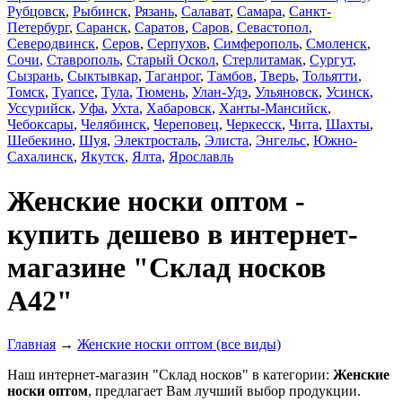
Рубцовск
,
Рыбинск
,
Рязань
,
Салават
,
Самара
,
Санкт-
Петербург
,
Саранск
,
Саратов
,
Саров
,
Севастопол
,
Северодвинск
,
Серов
,
Серпухов
,
Симферополь
,
Смоленск
,
Сочи
,
Ставрополь
,
Старый Оскол
,
Стерлитамак
,
Сургут
,
Сызрань
,
Сыктывкар
,
Таганрог
,
Тамбов
,
Тверь
,
Тольятти
,
Томск
,
Туапсе
,
Тула
,
Тюмень
,
Улан-Удэ
,
Ульяновск
,
Усинск
,
Уссурийск
,
Уфа
,
Ухта
,
Хабаровск
,
Ханты-Мансийск
,
Чебоксары
,
Челябинск
,
Череповец
,
Черкесск
,
Чита
,
Шахты
,
Шебекино
,
Шуя
,
Электросталь
,
Элиста
,
Энгельс
,
Южно-
Сахалинск
,
Якутск
,
Ялта
,
Ярославль
Женские носки оптом -
купить дешево в интернет-
магазине "Склад носков
А42"
Главная
→
Женские носки оптом (все виды)
Наш интернет-магазин "Склад носков" в категории:
Женские
носки оптом
, предлагает Вам лучший выбор продукции.