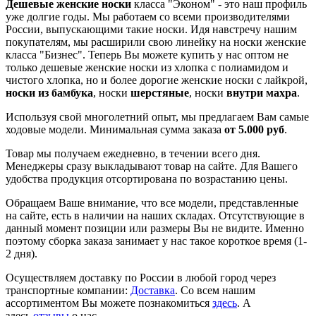
Дешевые женские носки
класса "Эконом" - это наш профиль
уже долгие годы. Мы работаем со всеми производителями
России, выпускающими такие носки. Идя навстречу нашим
покупателям, мы расширили свою линейку на носки женские
класса "Бизнес". Теперь Вы можете купить у нас оптом не
только дешевые женские носки из хлопка с полиамидом и
чистого хлопка, но и более дорогие женские носки с лайкрой,
носки из бамбука
, носки
шерстяные
, носки
внутри махра
.
Используя свой многолетний опыт, мы предлагаем Вам самые
ходовые модели. Минимальная сумма заказа
от 5.000 руб
.
Товар мы получаем ежедневно, в течении всего дня.
Менеджеры сразу выкладывают товар на сайте. Для Вашего
удобства продукция отсортирована по возрастанию цены.
Обращаем Ваше внимание, что все модели, представленные
на сайте, есть в наличии на наших складах. Отсутствующие в
данный момент позиции или размеры Вы не видите. Именно
поэтому сборка заказа занимает у нас такое короткое время (1-
2 дня).
Осуществляем доставку по России в любой город через
транспортные компании:
Доставка
. Со всем нашим
ассортиментом Вы можете познакомиться
здесь
. А
здесь
отзывы
о нас.