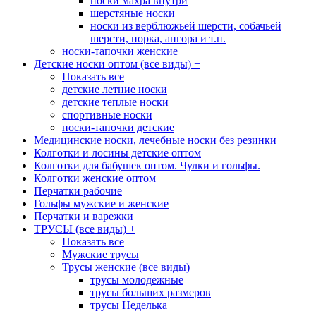
носки махра внутри
шерстяные носки
носки из верблюжьей шерсти, собачьей
шерсти, норка, ангора и т.п.
носки-тапочки женские
Детские носки оптом (все виды)
+
Показать все
детские летние носки
детские теплые носки
спортивные носки
носки-тапочки детские
Медицинские носки, лечебные носки без резинки
Колготки и лосины детские оптом
Колготки для бабушек оптом. Чулки и гольфы.
Колготки женские оптом
Перчатки рабочие
Гольфы мужские и женские
Перчатки и варежки
ТРУСЫ (все виды)
+
Показать все
Мужские трусы
Трусы женские (все виды)
трусы молодежные
трусы больших размеров
трусы Неделька