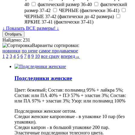
40
фактический размер 36-40
фактический
размер 37-42
ЧЕРНЫЕ (фактически 36-41)
ЧЕРНЫЕ 37-42 (фактически до 42 размера)
ЯРКИЕ 37-41 (фактически 37-41)
↓ Показать ВСЕ размеры! ↓
Найдено: 231
Варианты сортировки:
новинки
по цене
самое продаваемое
1
2
3
4
5
6
7
8
9
10
все сразу
вперед→
Подследники женские
Цвет: бежевый; Состав: полиамид 95% + лайкра 5%;
Состав: или ПА 40% + ПЭ 57% + эластан 3%; Состав:
или ПА 97% + эластан 3%; Узор: или полиамид 100%
Подследники женские оптом.
Следки женские капроновые - в
упаковке
10 пар (без
упаковки).
Следки капрон - в большой упаковке 200 пар.
Эластичные подследники телесного цвета.