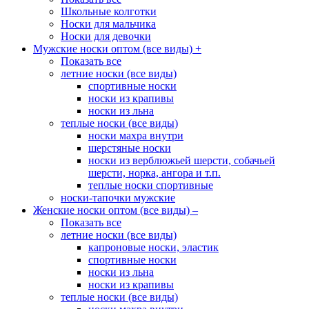
Школьные колготки
Носки для мальчика
Носки для девочки
Мужские носки оптом (все виды)
+
Показать все
летние носки (все виды)
спортивные носки
носки из крапивы
носки из льна
теплые носки (все виды)
носки махра внутри
шерстяные носки
носки из верблюжьей шерсти, собачьей
шерсти, норка, ангора и т.п.
теплые носки спортивные
носки-тапочки мужские
Женские носки оптом (все виды)
–
Показать все
летние носки (все виды)
капроновые носки, эластик
спортивные носки
носки из льна
носки из крапивы
теплые носки (все виды)