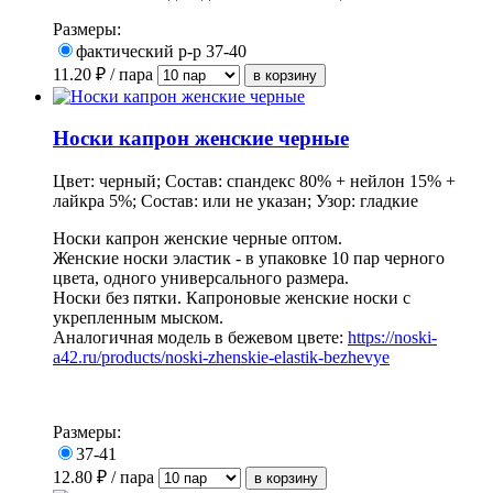
Размеры:
фактический р-р 37-40
11.20
₽ / пара
Носки капрон женские черные
Цвет: черный; Состав: спандекс 80% + нейлон 15% +
лайкра 5%; Состав: или не указан; Узор: гладкие
Носки капрон женские черные оптом.
Женские носки эластик - в упаковке 10 пар черного
цвета, одного универсального размера.
Носки без пятки. Капроновые женские носки с
укрепленным мыском.
Аналогичная модель в бежевом цвете:
https://noski-
a42.ru/products/noski-zhenskie-elastik-bezhevye
Размеры:
37-41
12.80
₽ / пара