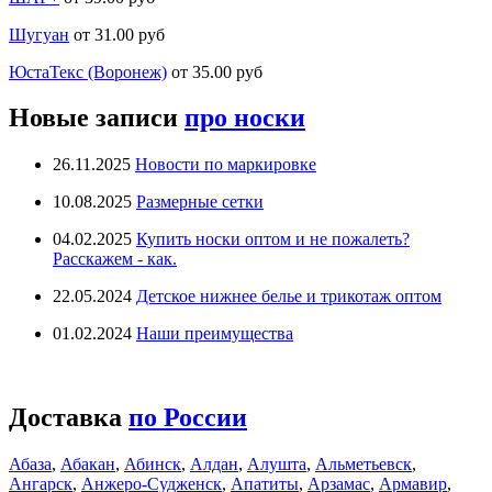
Шугуан
от 31.00 руб
ЮстаТекс (Воронеж)
от 35.00 руб
Новые записи
про носки
26.11.2025
Новости по маркировке
10.08.2025
Размерные сетки
04.02.2025
Купить носки оптом и не пожалеть?
Расскажем - как.
22.05.2024
Детское нижнее белье и трикотаж оптом
01.02.2024
Наши преимущества
Доставка
по России
Абаза
,
Абакан
,
Абинск
,
Алдан
,
Алушта
,
Альметьевск
,
Ангарск
,
Анжеро-Судженск
,
Апатиты
,
Арзамас
,
Армавир
,