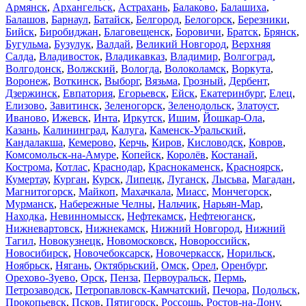
Армянск
,
Архангельск
,
Астрахань
,
Балаково
,
Балашиха
,
Балашов
,
Барнаул
,
Батайск
,
Белгород
,
Белогорск
,
Березники
,
Бийск
,
Биробиджан
,
Благовещенск
,
Боровичи
,
Братск
,
Брянск
,
Бугульма
,
Бузулук
,
Валдай
,
Великий Новгород
,
Верхняя
Салда
,
Владивосток
,
Владикавказ
,
Владимир
,
Волгоград
,
Волгодонск
,
Волжский
,
Вологда
,
Волоколамск
,
Воркута
,
Воронеж
,
Воткинск
,
Выборг
,
Вязьма
,
Грозный
,
Дербент
,
Дзержинск
,
Евпатория
,
Егорьевск
,
Ейск
,
Екатеринбург
,
Елец
,
Елизово
,
Завитинск
,
Зеленогорск
,
Зеленодольск
,
Златоуст
,
Иваново
,
Ижевск
,
Инта
,
Иркутск
,
Ишим
,
Йошкар-Ола
,
Казань
,
Калининград
,
Калуга
,
Каменск-Уральский
,
Кандалакша
,
Кемерово
,
Керчь
,
Киров
,
Кисловодск
,
Ковров
,
Комсомольск-на-Амуре
,
Копейск
,
Королёв
,
Костанай
,
Кострома
,
Котлас
,
Краснодар
,
Краснокаменск
,
Красноярск
,
Кумертау
,
Курган
,
Курск
,
Липецк
,
Луганск
,
Лысьва
,
Магадан
,
Магнитогорск
,
Майкоп
,
Махачкала
,
Миасс
,
Мончегорск
,
Мурманск
,
Набережные Челны
,
Нальчик
,
Нарьян-Мар
,
Находка
,
Невинномысск
,
Нефтекамск
,
Нефтеюганск
,
Нижневартовск
,
Нижнекамск
,
Нижний Новгород
,
Нижний
Тагил
,
Новокузнецк
,
Новомосковск
,
Новороссийск
,
Новосибирск
,
Новочебоксарск
,
Новочеркасск
,
Норильск
,
Ноябрьск
,
Нягань
,
Октябрьский
,
Омск
,
Орел
,
Оренбург
,
Орехово-Зуево
,
Орск
,
Пенза
,
Первоуральск
,
Пермь
,
Петрозаводск
,
Петропавловск-Камчатский
,
Печора
,
Подольск
,
Прокопьевск
,
Псков
,
Пятигорск
,
Россошь
,
Ростов-на-Дону
,