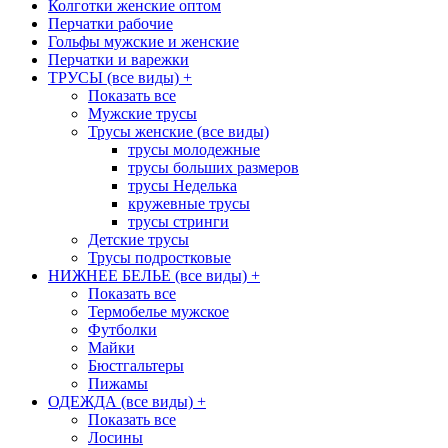
Колготки женские оптом
Перчатки рабочие
Гольфы мужские и женские
Перчатки и варежки
ТРУСЫ (все виды)
+
Показать все
Мужские трусы
Трусы женские (все виды)
трусы молодежные
трусы больших размеров
трусы Неделька
кружевные трусы
трусы стринги
Детские трусы
Трусы подростковые
НИЖНЕЕ БЕЛЬЕ (все виды)
+
Показать все
Термобелье мужское
Футболки
Майки
Бюстгальтеры
Пижамы
ОДЕЖДА (все виды)
+
Показать все
Лосины