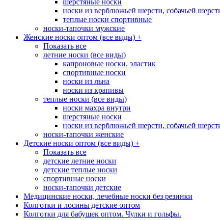
шерстяные носки
носки из верблюжьей шерсти, собачьей шерсти,
теплые носки спортивные
носки-тапочки мужские
Женские носки оптом (все виды)
+
Показать все
летние носки (все виды)
капроновые носки, эластик
спортивные носки
носки из льна
носки из крапивы
теплые носки (все виды)
носки махра внутри
шерстяные носки
носки из верблюжьей шерсти, собачьей шерсти,
носки-тапочки женские
Детские носки оптом (все виды)
+
Показать все
детские летние носки
детские теплые носки
спортивные носки
носки-тапочки детские
Медицинские носки, лечебные носки без резинки
Колготки и лосины детские оптом
Колготки для бабушек оптом. Чулки и гольфы.