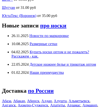
Шугуан
от 31.00 руб
ЮстаТекс (Воронеж)
от 35.00 руб
Новые записи
про носки
26.11.2025
Новости по маркировке
10.08.2025
Размерные сетки
04.02.2025
Купить носки оптом и не пожалеть?
Расскажем - как.
22.05.2024
Детское нижнее белье и трикотаж оптом
01.02.2024
Наши преимущества
Доставка
по России
Абаза
,
Абакан
,
Абинск
,
Алдан
,
Алушта
,
Альметьевск
,
Ангарск
,
Анжеро-Судженск
,
Апатиты
,
Арзамас
,
Армавир
,