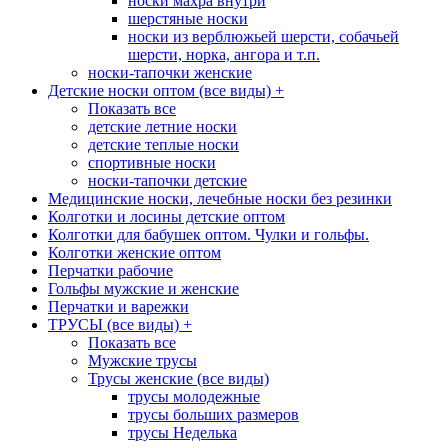
носки махра внутри
шерстяные носки
носки из верблюжьей шерсти, собачьей
шерсти, норка, ангора и т.п.
носки-тапочки женские
Детские носки оптом (все виды)
+
Показать все
детские летние носки
детские теплые носки
спортивные носки
носки-тапочки детские
Медицинские носки, лечебные носки без резинки
Колготки и лосины детские оптом
Колготки для бабушек оптом. Чулки и гольфы.
Колготки женские оптом
Перчатки рабочие
Гольфы мужские и женские
Перчатки и варежки
ТРУСЫ (все виды)
+
Показать все
Мужские трусы
Трусы женские (все виды)
трусы молодежные
трусы больших размеров
трусы Неделька