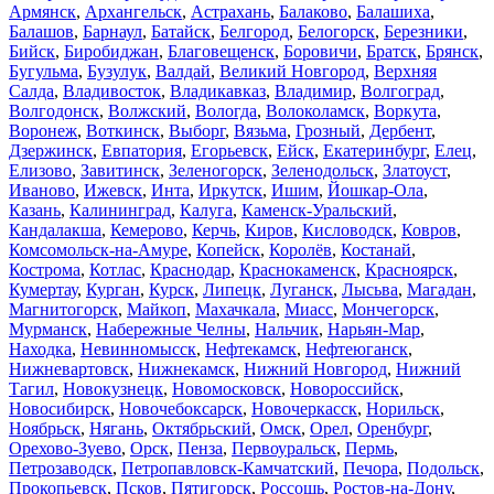
Армянск
,
Архангельск
,
Астрахань
,
Балаково
,
Балашиха
,
Балашов
,
Барнаул
,
Батайск
,
Белгород
,
Белогорск
,
Березники
,
Бийск
,
Биробиджан
,
Благовещенск
,
Боровичи
,
Братск
,
Брянск
,
Бугульма
,
Бузулук
,
Валдай
,
Великий Новгород
,
Верхняя
Салда
,
Владивосток
,
Владикавказ
,
Владимир
,
Волгоград
,
Волгодонск
,
Волжский
,
Вологда
,
Волоколамск
,
Воркута
,
Воронеж
,
Воткинск
,
Выборг
,
Вязьма
,
Грозный
,
Дербент
,
Дзержинск
,
Евпатория
,
Егорьевск
,
Ейск
,
Екатеринбург
,
Елец
,
Елизово
,
Завитинск
,
Зеленогорск
,
Зеленодольск
,
Златоуст
,
Иваново
,
Ижевск
,
Инта
,
Иркутск
,
Ишим
,
Йошкар-Ола
,
Казань
,
Калининград
,
Калуга
,
Каменск-Уральский
,
Кандалакша
,
Кемерово
,
Керчь
,
Киров
,
Кисловодск
,
Ковров
,
Комсомольск-на-Амуре
,
Копейск
,
Королёв
,
Костанай
,
Кострома
,
Котлас
,
Краснодар
,
Краснокаменск
,
Красноярск
,
Кумертау
,
Курган
,
Курск
,
Липецк
,
Луганск
,
Лысьва
,
Магадан
,
Магнитогорск
,
Майкоп
,
Махачкала
,
Миасс
,
Мончегорск
,
Мурманск
,
Набережные Челны
,
Нальчик
,
Нарьян-Мар
,
Находка
,
Невинномысск
,
Нефтекамск
,
Нефтеюганск
,
Нижневартовск
,
Нижнекамск
,
Нижний Новгород
,
Нижний
Тагил
,
Новокузнецк
,
Новомосковск
,
Новороссийск
,
Новосибирск
,
Новочебоксарск
,
Новочеркасск
,
Норильск
,
Ноябрьск
,
Нягань
,
Октябрьский
,
Омск
,
Орел
,
Оренбург
,
Орехово-Зуево
,
Орск
,
Пенза
,
Первоуральск
,
Пермь
,
Петрозаводск
,
Петропавловск-Камчатский
,
Печора
,
Подольск
,
Прокопьевск
,
Псков
,
Пятигорск
,
Россошь
,
Ростов-на-Дону
,