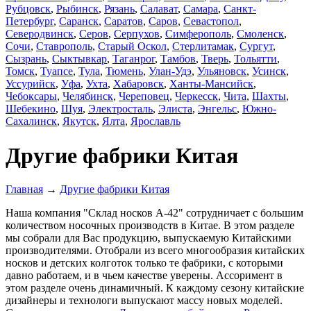
Рубцовск
,
Рыбинск
,
Рязань
,
Салават
,
Самара
,
Санкт-
Петербург
,
Саранск
,
Саратов
,
Саров
,
Севастопол
,
Северодвинск
,
Серов
,
Серпухов
,
Симферополь
,
Смоленск
,
Сочи
,
Ставрополь
,
Старый Оскол
,
Стерлитамак
,
Сургут
,
Сызрань
,
Сыктывкар
,
Таганрог
,
Тамбов
,
Тверь
,
Тольятти
,
Томск
,
Туапсе
,
Тула
,
Тюмень
,
Улан-Удэ
,
Ульяновск
,
Усинск
,
Уссурийск
,
Уфа
,
Ухта
,
Хабаровск
,
Ханты-Мансийск
,
Чебоксары
,
Челябинск
,
Череповец
,
Черкесск
,
Чита
,
Шахты
,
Шебекино
,
Шуя
,
Электросталь
,
Элиста
,
Энгельс
,
Южно-
Сахалинск
,
Якутск
,
Ялта
,
Ярославль
Другие фабрики Китая
Главная
→
Другие фабрики Китая
Наша компания "Склад носков А-42" сотрудничает с большим
количеством носочных производств в Китае. В этом разделе
мы собрали для Вас продукцию, выпускаемую Китайскими
производителями. Отобрали из всего многообразия китайских
носков и детских колготок только те фабрики, с которыми
давно работаем, и в чьем качестве уверены. Ассоримент в
этом разделе очень динамичный. К каждому сезону китайские
дизайнеры и технологи выпускают массу новых моделей.