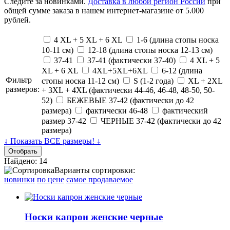
Следите за новинками.
Доставка в любой регион России
при
общей сумме заказа в нашем интернет-магазине от 5.000
рублей.
4 XL + 5 XL + 6 XL
1-6 (длина стопы носка
10-11 см)
12-18 (длина стопы носка 12-13 см)
37-41
37-41 (фактически 37-40)
4 XL + 5
XL + 6 XL
4XL+5XL+6XL
6-12 (длина
Фильтр
стопы носка 11-12 см)
S (1-2 года)
XL + 2XL
размеров:
+ 3XL + 4XL (фактически 44-46, 46-48, 48-50, 50-
52)
БЕЖЕВЫЕ 37-42 (фактически до 42
размера)
фактически 46-48
фактический
размер 37-42
ЧЕРНЫЕ 37-42 (фактически до 42
размера)
↓ Показать ВСЕ размеры! ↓
Найдено: 14
Варианты сортировки:
новинки
по цене
самое продаваемое
Носки капрон женские черные