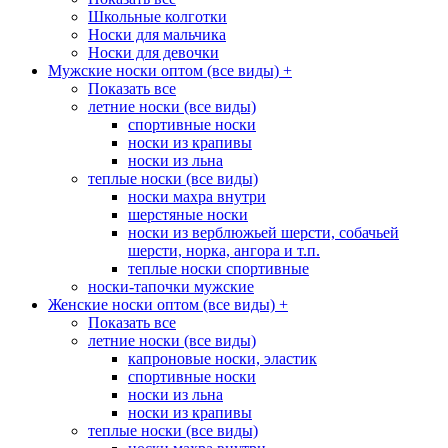
Школьные колготки
Носки для мальчика
Носки для девочки
Мужские носки оптом (все виды)
+
Показать все
летние носки (все виды)
спортивные носки
носки из крапивы
носки из льна
теплые носки (все виды)
носки махра внутри
шерстяные носки
носки из верблюжьей шерсти, собачьей
шерсти, норка, ангора и т.п.
теплые носки спортивные
носки-тапочки мужские
Женские носки оптом (все виды)
+
Показать все
летние носки (все виды)
капроновые носки, эластик
спортивные носки
носки из льна
носки из крапивы
теплые носки (все виды)