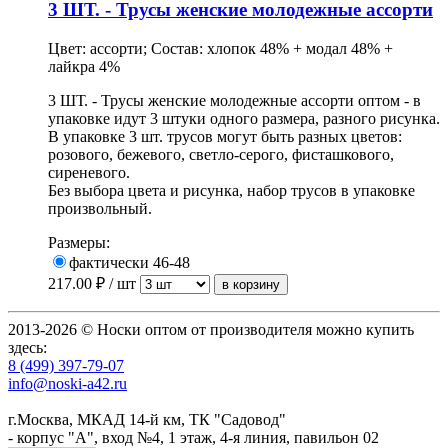
3 ШТ. - Трусы женские молодежные ассорти
Цвет: ассорти; Состав: хлопок 48% + модал 48% +
лайкра 4%
3 ШТ. - Трусы женские молодежные ассорти оптом - в
упаковке идут 3 штуки одного размера, разного рисунка.
В упаковке 3 шт. трусов могут быть разных цветов:
розового, бежевого, светло-серого, фисташкового,
сиреневого.
Без выбора цвета и рисунка, набор трусов в упаковке
произвольный.
Размеры:
фактически 46-48
217.00
₽ / шт
2013-2026 © Носки оптом от производителя можно купить
здесь:
8 (499) 397-79-07
info@noski-a42.ru
г.Москва, МКАД 14-й км, ТК "Садовод"
- корпус "А", вход №4, 1 этаж, 4-я линия, павильон 02