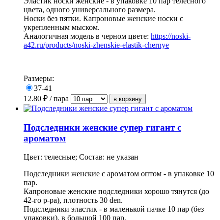
Эластик носки женские - в упаковке 10 пар телесного
цвета, одного универсального размера.
Носки без пятки. Капроновые женские носки с
укрепленным мыском.
Аналогичная модель в черном цвете:
https://noski-
a42.ru/products/noski-zhenskie-elastik-chernye
Размеры:
37-41
12.80
₽ / пара
Подследники женские супер гигант с
ароматом
Цвет: телесные; Состав: не указан
Подследники женские с ароматом оптом - в
упаковке
10
пар.
Капроновые женские подследники хорошо тянутся (
до
42-го р-ра),
плотность 30 den.
Подследники эластик - в маленькой пачке 10 пар (без
упаковки), в большой 100 пар.