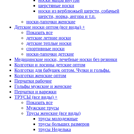
носки махра внутри
шерстяные носки
носки из верблюжьей шерсти, собачьей
шерсти, норка, ангора и т.п.
носки-тапочки женские
Детские носки оптом (все виды)
+
Показать все
детские летние носки
детские теплые носки
спортивные носки
носки-тапочки детские
Медицинские носки, лечебные носки без резинки
Колготки и лосины детские оптом
Колготки для бабушек оптом. Чулки и гольфы.
Колготки женские оптом
Перчатки рабочие
Гольфы мужские и женские
Перчатки и варежки
ТРУСЫ (все виды)
+
Показать все
Мужские трусы
Трусы женские (все виды)
трусы молодежные
трусы больших размеров
трусы Неделька