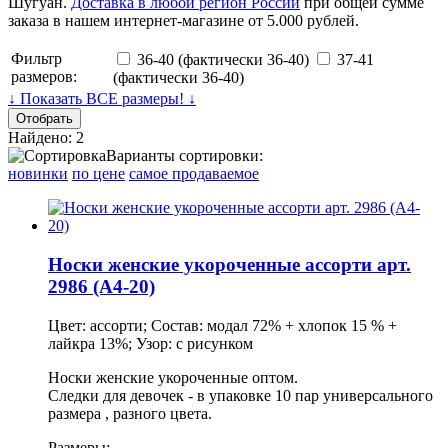
Шугуан.
Доставка в любой регион России
при общей сумме
заказа в нашем интернет-магазине от 5.000 рублей.
Фильтр
36-40 (фактически 36-40)
37-41
размеров:
(фактически 36-40)
↓ Показать ВСЕ размеры! ↓
Найдено: 2
Варианты сортировки:
новинки
по цене
самое продаваемое
Носки женские укороченные ассорти арт.
2986 (А4-20)
Цвет: ассорти; Состав: модал 72% + хлопок 15 % +
лайкра 13%; Узор: с рисунком
Носки женские укороченные оптом.
Следки для девочек - в упаковке 10 пар универсального
размера , разного цвета.
Размеры: