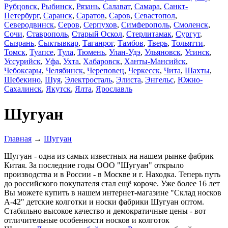
Рубцовск
,
Рыбинск
,
Рязань
,
Салават
,
Самара
,
Санкт-
Петербург
,
Саранск
,
Саратов
,
Саров
,
Севастопол
,
Северодвинск
,
Серов
,
Серпухов
,
Симферополь
,
Смоленск
,
Сочи
,
Ставрополь
,
Старый Оскол
,
Стерлитамак
,
Сургут
,
Сызрань
,
Сыктывкар
,
Таганрог
,
Тамбов
,
Тверь
,
Тольятти
,
Томск
,
Туапсе
,
Тула
,
Тюмень
,
Улан-Удэ
,
Ульяновск
,
Усинск
,
Уссурийск
,
Уфа
,
Ухта
,
Хабаровск
,
Ханты-Мансийск
,
Чебоксары
,
Челябинск
,
Череповец
,
Черкесск
,
Чита
,
Шахты
,
Шебекино
,
Шуя
,
Электросталь
,
Элиста
,
Энгельс
,
Южно-
Сахалинск
,
Якутск
,
Ялта
,
Ярославль
Шугуан
Главная
→
Шугуан
Шугуан - одна из самых известных на нашем рынке фабрик
Китая. За последние годы ООО "Шугуан" открыло
производства и в России - в Москве и г. Находка. Теперь путь
до российского покупателя стал ещё короче. Уже более 16 лет
Вы можете купить в нашем интернет-магазине "Склад носков
А-42" детские колготки и носки фабрики Шугуан оптом.
Стабильно высокое качество и демократичные цены - вот
отличительные особенности носков и колготок