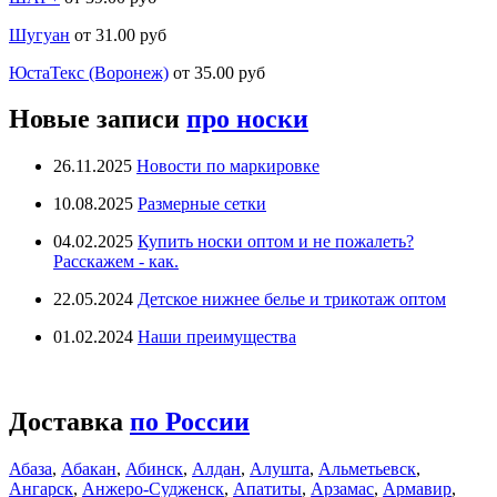
Шугуан
от 31.00 руб
ЮстаТекс (Воронеж)
от 35.00 руб
Новые записи
про носки
26.11.2025
Новости по маркировке
10.08.2025
Размерные сетки
04.02.2025
Купить носки оптом и не пожалеть?
Расскажем - как.
22.05.2024
Детское нижнее белье и трикотаж оптом
01.02.2024
Наши преимущества
Доставка
по России
Абаза
,
Абакан
,
Абинск
,
Алдан
,
Алушта
,
Альметьевск
,
Ангарск
,
Анжеро-Судженск
,
Апатиты
,
Арзамас
,
Армавир
,