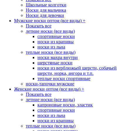
Школьные колготки
Носки для мальчика
Носки для девочки
Мужские носки оптом (все виды)
+
Показать все
летние носки (все виды)
спортивные носки
носки из крапивы
носки из льна
теплые носки (все виды)
носки махра внутри
шерстяные носки
носки из верблюжьей шерсти, собачьей
шерсти, норка, ангора и т.п.
теплые носки спортивные
носки-тапочки мужские
Женские носки оптом (все виды)
+
Показать все
летние носки (все виды)
капроновые носки, эластик
спортивные носки
носки из льна
носки из крапивы
теплые носки (все виды)