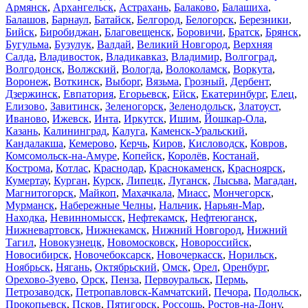
Армянск
,
Архангельск
,
Астрахань
,
Балаково
,
Балашиха
,
Балашов
,
Барнаул
,
Батайск
,
Белгород
,
Белогорск
,
Березники
,
Бийск
,
Биробиджан
,
Благовещенск
,
Боровичи
,
Братск
,
Брянск
,
Бугульма
,
Бузулук
,
Валдай
,
Великий Новгород
,
Верхняя
Салда
,
Владивосток
,
Владикавказ
,
Владимир
,
Волгоград
,
Волгодонск
,
Волжский
,
Вологда
,
Волоколамск
,
Воркута
,
Воронеж
,
Воткинск
,
Выборг
,
Вязьма
,
Грозный
,
Дербент
,
Дзержинск
,
Евпатория
,
Егорьевск
,
Ейск
,
Екатеринбург
,
Елец
,
Елизово
,
Завитинск
,
Зеленогорск
,
Зеленодольск
,
Златоуст
,
Иваново
,
Ижевск
,
Инта
,
Иркутск
,
Ишим
,
Йошкар-Ола
,
Казань
,
Калининград
,
Калуга
,
Каменск-Уральский
,
Кандалакша
,
Кемерово
,
Керчь
,
Киров
,
Кисловодск
,
Ковров
,
Комсомольск-на-Амуре
,
Копейск
,
Королёв
,
Костанай
,
Кострома
,
Котлас
,
Краснодар
,
Краснокаменск
,
Красноярск
,
Кумертау
,
Курган
,
Курск
,
Липецк
,
Луганск
,
Лысьва
,
Магадан
,
Магнитогорск
,
Майкоп
,
Махачкала
,
Миасс
,
Мончегорск
,
Мурманск
,
Набережные Челны
,
Нальчик
,
Нарьян-Мар
,
Находка
,
Невинномысск
,
Нефтекамск
,
Нефтеюганск
,
Нижневартовск
,
Нижнекамск
,
Нижний Новгород
,
Нижний
Тагил
,
Новокузнецк
,
Новомосковск
,
Новороссийск
,
Новосибирск
,
Новочебоксарск
,
Новочеркасск
,
Норильск
,
Ноябрьск
,
Нягань
,
Октябрьский
,
Омск
,
Орел
,
Оренбург
,
Орехово-Зуево
,
Орск
,
Пенза
,
Первоуральск
,
Пермь
,
Петрозаводск
,
Петропавловск-Камчатский
,
Печора
,
Подольск
,
Прокопьевск
,
Псков
,
Пятигорск
,
Россошь
,
Ростов-на-Дону
,