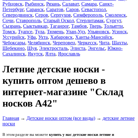
Рубцовск
,
Рыбинск
,
Рязань
,
Салават
,
Самара
,
Санкт-
Петербург
,
Саранск
,
Саратов
,
Саров
,
Севастопол
,
Северодвинск
,
Серов
,
Серпухов
,
Симферополь
,
Смоленск
,
Сочи
,
Ставрополь
,
Старый Оскол
,
Стерлитамак
,
Сургут
,
Сызрань
,
Сыктывкар
,
Таганрог
,
Тамбов
,
Тверь
,
Тольятти
,
Томск
,
Туапсе
,
Тула
,
Тюмень
,
Улан-Удэ
,
Ульяновск
,
Усинск
,
Уссурийск
,
Уфа
,
Ухта
,
Хабаровск
,
Ханты-Мансийск
,
Чебоксары
,
Челябинск
,
Череповец
,
Черкесск
,
Чита
,
Шахты
,
Шебекино
,
Шуя
,
Электросталь
,
Элиста
,
Энгельс
,
Южно-
Сахалинск
,
Якутск
,
Ялта
,
Ярославль
Летние детские носки -
купить оптом дешево в
интернет-магазине "Склад
носков А42"
Главная
→
Детские носки оптом (все виды)
→
детские летние
носки
В этом разделе вы можете
купить у нас детские носки
летние
и