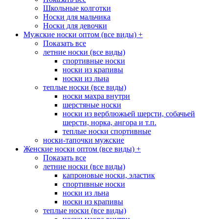
Школьные колготки
Носки для мальчика
Носки для девочки
Мужские носки оптом (все виды)
+
Показать все
летние носки (все виды)
спортивные носки
носки из крапивы
носки из льна
теплые носки (все виды)
носки махра внутри
шерстяные носки
носки из верблюжьей шерсти, собачьей
шерсти, норка, ангора и т.п.
теплые носки спортивные
носки-тапочки мужские
Женские носки оптом (все виды)
+
Показать все
летние носки (все виды)
капроновые носки, эластик
спортивные носки
носки из льна
носки из крапивы
теплые носки (все виды)