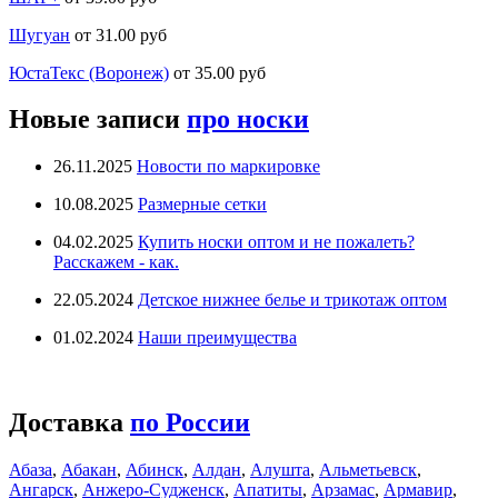
Шугуан
от 31.00 руб
ЮстаТекс (Воронеж)
от 35.00 руб
Новые записи
про носки
26.11.2025
Новости по маркировке
10.08.2025
Размерные сетки
04.02.2025
Купить носки оптом и не пожалеть?
Расскажем - как.
22.05.2024
Детское нижнее белье и трикотаж оптом
01.02.2024
Наши преимущества
Доставка
по России
Абаза
,
Абакан
,
Абинск
,
Алдан
,
Алушта
,
Альметьевск
,
Ангарск
,
Анжеро-Судженск
,
Апатиты
,
Арзамас
,
Армавир
,