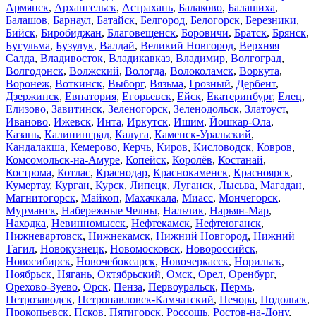
Армянск
,
Архангельск
,
Астрахань
,
Балаково
,
Балашиха
,
Балашов
,
Барнаул
,
Батайск
,
Белгород
,
Белогорск
,
Березники
,
Бийск
,
Биробиджан
,
Благовещенск
,
Боровичи
,
Братск
,
Брянск
,
Бугульма
,
Бузулук
,
Валдай
,
Великий Новгород
,
Верхняя
Салда
,
Владивосток
,
Владикавказ
,
Владимир
,
Волгоград
,
Волгодонск
,
Волжский
,
Вологда
,
Волоколамск
,
Воркута
,
Воронеж
,
Воткинск
,
Выборг
,
Вязьма
,
Грозный
,
Дербент
,
Дзержинск
,
Евпатория
,
Егорьевск
,
Ейск
,
Екатеринбург
,
Елец
,
Елизово
,
Завитинск
,
Зеленогорск
,
Зеленодольск
,
Златоуст
,
Иваново
,
Ижевск
,
Инта
,
Иркутск
,
Ишим
,
Йошкар-Ола
,
Казань
,
Калининград
,
Калуга
,
Каменск-Уральский
,
Кандалакша
,
Кемерово
,
Керчь
,
Киров
,
Кисловодск
,
Ковров
,
Комсомольск-на-Амуре
,
Копейск
,
Королёв
,
Костанай
,
Кострома
,
Котлас
,
Краснодар
,
Краснокаменск
,
Красноярск
,
Кумертау
,
Курган
,
Курск
,
Липецк
,
Луганск
,
Лысьва
,
Магадан
,
Магнитогорск
,
Майкоп
,
Махачкала
,
Миасс
,
Мончегорск
,
Мурманск
,
Набережные Челны
,
Нальчик
,
Нарьян-Мар
,
Находка
,
Невинномысск
,
Нефтекамск
,
Нефтеюганск
,
Нижневартовск
,
Нижнекамск
,
Нижний Новгород
,
Нижний
Тагил
,
Новокузнецк
,
Новомосковск
,
Новороссийск
,
Новосибирск
,
Новочебоксарск
,
Новочеркасск
,
Норильск
,
Ноябрьск
,
Нягань
,
Октябрьский
,
Омск
,
Орел
,
Оренбург
,
Орехово-Зуево
,
Орск
,
Пенза
,
Первоуральск
,
Пермь
,
Петрозаводск
,
Петропавловск-Камчатский
,
Печора
,
Подольск
,
Прокопьевск
,
Псков
,
Пятигорск
,
Россошь
,
Ростов-на-Дону
,