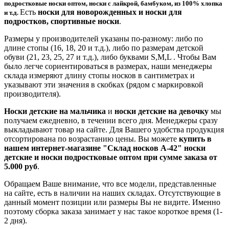
подростковые носки оптом, носки с лайкрой, бамбуком, из 100% хлопка
Есть
носки для новорожденных и носки для
и т.д.
подростков, спортивные носки
.
Размеры у производителей указаны по-разному: либо по
длине стопы (16, 18, 20 и т.д.), либо по размерам детской
обуви (21, 23, 25, 27 и т.д.), либо буквами S,M,L . Чтобы Вам
было легче сориентироваться в размерах, наши менеджеры
склада измеряют длину стопы носков в сантиметрах и
указывают эти значения в скобках (рядом с маркировкой
производителя).
Носки детские на мальчика
и
носки детские на девочку
мы
получаем ежедневно, в течении всего дня. Менеджеры сразу
выкладывают товар на сайте. Для Вашего удобства продукция
отсортирована по возрастанию цены. Вы можете
купить в
нашем интернет-магазине "Склад носков А-42" носки
детские и носки подростковые оптом
при сумме заказа от
5.000 руб
.
Обращаем Ваше внимание, что все модели, представленные
на сайте, есть в наличии на наших складах. Отсутствующие в
данный момент позиции или размеры Вы не видите. Именно
поэтому сборка заказа занимает у нас такое короткое время (1-
2 дня).