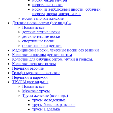
носки махра внутри
шерстяные носки
носки из верблюжьей шерсти, собачьей
шерсти, норка, ангора и т.п.
носки-тапочки женские
Детские носки оптом (все виды)
–
Показать все
детские летние носки
детские теплые носки
спортивные носки
носки-тапочки детские
Медицинские носки, лечебные носки без резинки
Колготки и лосины детские оптом
Колготки для бабушек оптом. Чулки и гольфы.
Колготки женские оптом
Перчатки рабочие
Гольфы мужские и женские
Перчатки и варежки
ТРУСЫ (все виды)
+
Показать все
Мужские трусы
Трусы женские (все виды)
трусы молодежные
трусы больших размеров
трусы Неделька