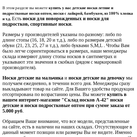
В этом разделе вы можете
купить у нас детские носки
летние
и
подростковые носки оптом, носки с лайкрой, бамбуком, из 100% хлопка
Есть
носки для новорожденных и носки для
и т.д.
подростков, спортивные носки
.
Размеры у производителей указаны по-разному: либо по
длине стопы (16, 18, 20 и т.д.), либо по размерам детской
обуви (21, 23, 25, 27 и т.д.), либо буквами S,M,L . Чтобы Вам
было легче сориентироваться в размерах, наши менеджеры
склада измеряют длину стопы носков в сантиметрах и
указывают эти значения в скобках (рядом с маркировкой
производителя).
Носки детские на мальчика
и
носки детские на девочку
мы
получаем ежедневно, в течении всего дня. Менеджеры сразу
выкладывают товар на сайте. Для Вашего удобства продукция
отсортирована по возрастанию цены. Вы можете
купить в
нашем интернет-магазине "Склад носков А-42" носки
детские и носки подростковые оптом
при сумме заказа от
5.000 руб
.
Обращаем Ваше внимание, что все модели, представленные
на сайте, есть в наличии на наших складах. Отсутствующие в
данный момент позиции или размеры Вы не видите. Именно