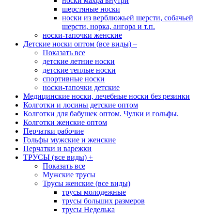
носки махра внутри
шерстяные носки
носки из верблюжьей шерсти, собачьей
шерсти, норка, ангора и т.п.
носки-тапочки женские
Детские носки оптом (все виды)
–
Показать все
детские летние носки
детские теплые носки
спортивные носки
носки-тапочки детские
Медицинские носки, лечебные носки без резинки
Колготки и лосины детские оптом
Колготки для бабушек оптом. Чулки и гольфы.
Колготки женские оптом
Перчатки рабочие
Гольфы мужские и женские
Перчатки и варежки
ТРУСЫ (все виды)
+
Показать все
Мужские трусы
Трусы женские (все виды)
трусы молодежные
трусы больших размеров
трусы Неделька