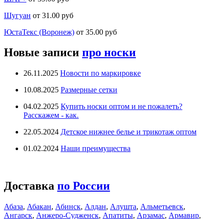
Шугуан
от 31.00 руб
ЮстаТекс (Воронеж)
от 35.00 руб
Новые записи
про носки
26.11.2025
Новости по маркировке
10.08.2025
Размерные сетки
04.02.2025
Купить носки оптом и не пожалеть?
Расскажем - как.
22.05.2024
Детское нижнее белье и трикотаж оптом
01.02.2024
Наши преимущества
Доставка
по России
Абаза
,
Абакан
,
Абинск
,
Алдан
,
Алушта
,
Альметьевск
,
Ангарск
,
Анжеро-Судженск
,
Апатиты
,
Арзамас
,
Армавир
,