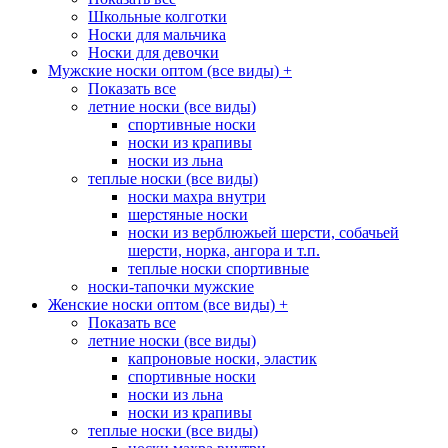
Школьные колготки
Носки для мальчика
Носки для девочки
Мужские носки оптом (все виды)
+
Показать все
летние носки (все виды)
спортивные носки
носки из крапивы
носки из льна
теплые носки (все виды)
носки махра внутри
шерстяные носки
носки из верблюжьей шерсти, собачьей
шерсти, норка, ангора и т.п.
теплые носки спортивные
носки-тапочки мужские
Женские носки оптом (все виды)
+
Показать все
летние носки (все виды)
капроновые носки, эластик
спортивные носки
носки из льна
носки из крапивы
теплые носки (все виды)