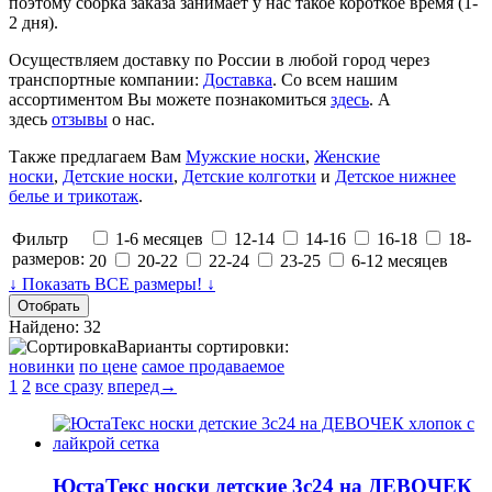
поэтому сборка заказа занимает у нас такое короткое время (1-
2 дня).
Осуществляем доставку по России в любой город через
транспортные компании:
Доставка
. Со всем нашим
ассортиментом Вы можете познакомиться
здесь
. А
здесь
отзывы
о нас.
Также предлагаем Вам
Мужские носки
,
Женские
носки
,
Детские носки
,
Детские колготки
и
Детское нижнее
белье и трикотаж
.
Фильтр
1-6 месяцев
12-14
14-16
16-18
18-
размеров:
20
20-22
22-24
23-25
6-12 месяцев
↓ Показать ВСЕ размеры! ↓
Найдено: 32
Варианты сортировки:
новинки
по цене
самое продаваемое
1
2
все сразу
вперед→
ЮстаТекс носки детские 3с24 на ДЕВОЧЕК