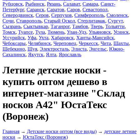
Рубцовск
,
Рыбинск
,
Рязань
,
Салават
,
Самара
,
Санкт-
Петербург
,
Саранск
,
Саратов
,
Саров
,
Севастопол
,
Северодвинск
,
Серов
,
Серпухов
,
Симферополь
,
Смоленск
,
Сочи
,
Ставрополь
,
Старый Оскол
,
Стерлитамак
,
Сургут
,
Сызрань
,
Сыктывкар
,
Таганрог
,
Тамбов
,
Тверь
,
Тольятти
,
Томск
,
Туапсе
,
Тула
,
Тюмень
,
Улан-Удэ
,
Ульяновск
,
Усинск
,
Уссурийск
,
Уфа
,
Ухта
,
Хабаровск
,
Ханты-Мансийск
,
Чебоксары
,
Челябинск
,
Череповец
,
Черкесск
,
Чита
,
Шахты
,
Шебекино
,
Шуя
,
Электросталь
,
Элиста
,
Энгельс
,
Южно-
Сахалинск
,
Якутск
,
Ялта
,
Ярославль
Летние детские носки -
купить оптом дешево в
интернет-магазине "Склад
носков А42" ЮстаТекс
(Воронеж)
Главная
→
Детские носки оптом (все виды)
→
детские летние
носки
→
ЮстаТекс (Воронеж)