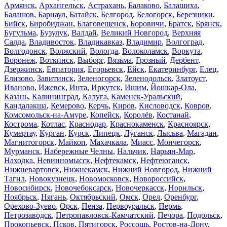
Армянск
,
Архангельск
,
Астрахань
,
Балаково
,
Балашиха
,
Балашов
,
Барнаул
,
Батайск
,
Белгород
,
Белогорск
,
Березники
,
Бийск
,
Биробиджан
,
Благовещенск
,
Боровичи
,
Братск
,
Брянск
,
Бугульма
,
Бузулук
,
Валдай
,
Великий Новгород
,
Верхняя
Салда
,
Владивосток
,
Владикавказ
,
Владимир
,
Волгоград
,
Волгодонск
,
Волжский
,
Вологда
,
Волоколамск
,
Воркута
,
Воронеж
,
Воткинск
,
Выборг
,
Вязьма
,
Грозный
,
Дербент
,
Дзержинск
,
Евпатория
,
Егорьевск
,
Ейск
,
Екатеринбург
,
Елец
,
Елизово
,
Завитинск
,
Зеленогорск
,
Зеленодольск
,
Златоуст
,
Иваново
,
Ижевск
,
Инта
,
Иркутск
,
Ишим
,
Йошкар-Ола
,
Казань
,
Калининград
,
Калуга
,
Каменск-Уральский
,
Кандалакша
,
Кемерово
,
Керчь
,
Киров
,
Кисловодск
,
Ковров
,
Комсомольск-на-Амуре
,
Копейск
,
Королёв
,
Костанай
,
Кострома
,
Котлас
,
Краснодар
,
Краснокаменск
,
Красноярск
,
Кумертау
,
Курган
,
Курск
,
Липецк
,
Луганск
,
Лысьва
,
Магадан
,
Магнитогорск
,
Майкоп
,
Махачкала
,
Миасс
,
Мончегорск
,
Мурманск
,
Набережные Челны
,
Нальчик
,
Нарьян-Мар
,
Находка
,
Невинномысск
,
Нефтекамск
,
Нефтеюганск
,
Нижневартовск
,
Нижнекамск
,
Нижний Новгород
,
Нижний
Тагил
,
Новокузнецк
,
Новомосковск
,
Новороссийск
,
Новосибирск
,
Новочебоксарск
,
Новочеркасск
,
Норильск
,
Ноябрьск
,
Нягань
,
Октябрьский
,
Омск
,
Орел
,
Оренбург
,
Орехово-Зуево
,
Орск
,
Пенза
,
Первоуральск
,
Пермь
,
Петрозаводск
,
Петропавловск-Камчатский
,
Печора
,
Подольск
,
Прокопьевск
,
Псков
,
Пятигорск
,
Россошь
,
Ростов-на-Дону
,