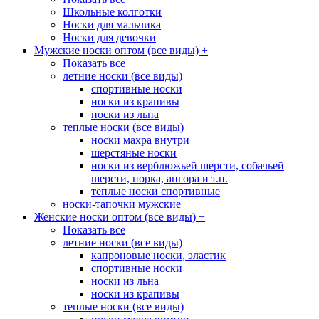
Школьные колготки
Носки для мальчика
Носки для девочки
Мужские носки оптом (все виды)
+
Показать все
летние носки (все виды)
спортивные носки
носки из крапивы
носки из льна
теплые носки (все виды)
носки махра внутри
шерстяные носки
носки из верблюжьей шерсти, собачьей
шерсти, норка, ангора и т.п.
теплые носки спортивные
носки-тапочки мужские
Женские носки оптом (все виды)
+
Показать все
летние носки (все виды)
капроновые носки, эластик
спортивные носки
носки из льна
носки из крапивы
теплые носки (все виды)