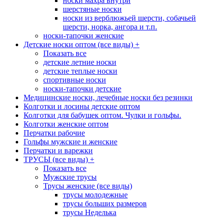
носки махра внутри
шерстяные носки
носки из верблюжьей шерсти, собачьей
шерсти, норка, ангора и т.п.
носки-тапочки женские
Детские носки оптом (все виды)
+
Показать все
детские летние носки
детские теплые носки
спортивные носки
носки-тапочки детские
Медицинские носки, лечебные носки без резинки
Колготки и лосины детские оптом
Колготки для бабушек оптом. Чулки и гольфы.
Колготки женские оптом
Перчатки рабочие
Гольфы мужские и женские
Перчатки и варежки
ТРУСЫ (все виды)
+
Показать все
Мужские трусы
Трусы женские (все виды)
трусы молодежные
трусы больших размеров
трусы Неделька