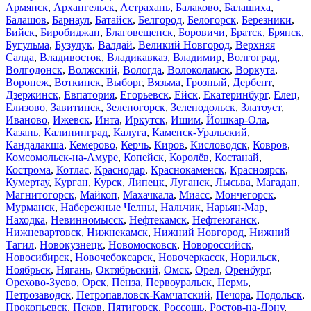
Армянск
,
Архангельск
,
Астрахань
,
Балаково
,
Балашиха
,
Балашов
,
Барнаул
,
Батайск
,
Белгород
,
Белогорск
,
Березники
,
Бийск
,
Биробиджан
,
Благовещенск
,
Боровичи
,
Братск
,
Брянск
,
Бугульма
,
Бузулук
,
Валдай
,
Великий Новгород
,
Верхняя
Салда
,
Владивосток
,
Владикавказ
,
Владимир
,
Волгоград
,
Волгодонск
,
Волжский
,
Вологда
,
Волоколамск
,
Воркута
,
Воронеж
,
Воткинск
,
Выборг
,
Вязьма
,
Грозный
,
Дербент
,
Дзержинск
,
Евпатория
,
Егорьевск
,
Ейск
,
Екатеринбург
,
Елец
,
Елизово
,
Завитинск
,
Зеленогорск
,
Зеленодольск
,
Златоуст
,
Иваново
,
Ижевск
,
Инта
,
Иркутск
,
Ишим
,
Йошкар-Ола
,
Казань
,
Калининград
,
Калуга
,
Каменск-Уральский
,
Кандалакша
,
Кемерово
,
Керчь
,
Киров
,
Кисловодск
,
Ковров
,
Комсомольск-на-Амуре
,
Копейск
,
Королёв
,
Костанай
,
Кострома
,
Котлас
,
Краснодар
,
Краснокаменск
,
Красноярск
,
Кумертау
,
Курган
,
Курск
,
Липецк
,
Луганск
,
Лысьва
,
Магадан
,
Магнитогорск
,
Майкоп
,
Махачкала
,
Миасс
,
Мончегорск
,
Мурманск
,
Набережные Челны
,
Нальчик
,
Нарьян-Мар
,
Находка
,
Невинномысск
,
Нефтекамск
,
Нефтеюганск
,
Нижневартовск
,
Нижнекамск
,
Нижний Новгород
,
Нижний
Тагил
,
Новокузнецк
,
Новомосковск
,
Новороссийск
,
Новосибирск
,
Новочебоксарск
,
Новочеркасск
,
Норильск
,
Ноябрьск
,
Нягань
,
Октябрьский
,
Омск
,
Орел
,
Оренбург
,
Орехово-Зуево
,
Орск
,
Пенза
,
Первоуральск
,
Пермь
,
Петрозаводск
,
Петропавловск-Камчатский
,
Печора
,
Подольск
,
Прокопьевск
,
Псков
,
Пятигорск
,
Россошь
,
Ростов-на-Дону
,