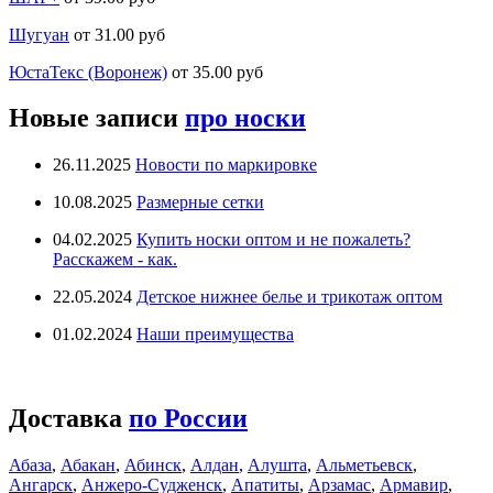
Шугуан
от 31.00 руб
ЮстаТекс (Воронеж)
от 35.00 руб
Новые записи
про носки
26.11.2025
Новости по маркировке
10.08.2025
Размерные сетки
04.02.2025
Купить носки оптом и не пожалеть?
Расскажем - как.
22.05.2024
Детское нижнее белье и трикотаж оптом
01.02.2024
Наши преимущества
Доставка
по России
Абаза
,
Абакан
,
Абинск
,
Алдан
,
Алушта
,
Альметьевск
,
Ангарск
,
Анжеро-Судженск
,
Апатиты
,
Арзамас
,
Армавир
,