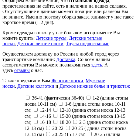
Обращаем Ваше внимание, что
Школьная одежда
,
представленная на сайте, есть в наличии на наших складах.
Отсутствующие в данный момент позиции или размеры Вы
не видите. Именно поэтому сборка заказа занимает у нас такое
короткое время (1-2 дня).
Кроме одежды в школу у нас большом ассортименте Вы
можете купить:
Детские трусы
,
Детские теплые
носки
,
Детские летние носки
,
Трусы подростковые
Осуществляем доставку по России в любой город через
транспортные компании:
Доставка
. Со всем нашим
ассортиментом Вы можете познакомиться
здесь
. А
здесь
отзывы
о нас.
Также предлагаем Вам
Женские носки
,
Мужские
носки
,
Детские колготки
и
Детское нижнее белье и трикотаж
36-41 (фактически 36-40)
1-2 (длина стопы
носка 10-11 см)
1-6 (длина стопы носка 10-11
см)
12-14
12-18 (длина стопы носка 12-13
см)
14-16
15-20 (длина стопы носка 13-15
см)
16-18
18-20
2-3 (длина стопы носка
12-13 см)
20-22
20-25 ( длина стопы носка
13-14 см)
20-25 (15-17 см)
20-25 (длина