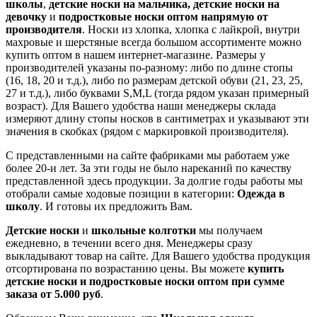
школы
,
детские
носки на мальчика, детские носки на
девочку
и
подростковые носки оптом напрямую от
производителя
. Носки из хлопка, хлопка с лайкрой, внутри
махровые и шерстяные всегда большом ассортименте можно
купить оптом в нашем интернет-магазине. Размеры у
производителей указаны по-разному: либо по длине стопы
(16, 18, 20 и т.д.), либо по размерам детской обуви (21, 23, 25,
27 и т.д.), либо буквами S,M,L (тогда рядом указан примерный
возраст). Для Вашего удобства наши менеджеры склада
измеряют длину стопы носков в сантиметрах и указывают эти
значения в скобках (рядом с маркировкой производителя).
С представленными на сайте фабриками мы работаем уже
более 20-и лет. За эти годы не было нареканий по качеству
представленной здесь продукции. За долгие годы работы мы
отобрали самые ходовые позиции в категории:
Одежда в
школу
. И готовы их предложить Вам.
Детские носки
и
школьные колготки
мы получаем
ежедневно, в течении всего дня. Менеджеры сразу
выкладывают товар на сайте. Для Вашего удобства продукция
отсортирована по возрастанию цены. Вы можете
купить
детские носки и подростковые носки оптом
при сумме
заказа от 5.000 руб
.