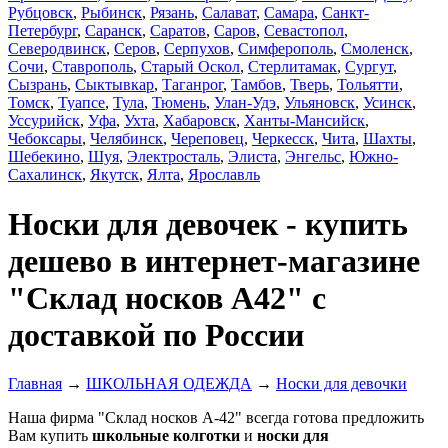
Рубцовск
,
Рыбинск
,
Рязань
,
Салават
,
Самара
,
Санкт-
Петербург
,
Саранск
,
Саратов
,
Саров
,
Севастопол
,
Северодвинск
,
Серов
,
Серпухов
,
Симферополь
,
Смоленск
,
Сочи
,
Ставрополь
,
Старый Оскол
,
Стерлитамак
,
Сургут
,
Сызрань
,
Сыктывкар
,
Таганрог
,
Тамбов
,
Тверь
,
Тольятти
,
Томск
,
Туапсе
,
Тула
,
Тюмень
,
Улан-Удэ
,
Ульяновск
,
Усинск
,
Уссурийск
,
Уфа
,
Ухта
,
Хабаровск
,
Ханты-Мансийск
,
Чебоксары
,
Челябинск
,
Череповец
,
Черкесск
,
Чита
,
Шахты
,
Шебекино
,
Шуя
,
Электросталь
,
Элиста
,
Энгельс
,
Южно-
Сахалинск
,
Якутск
,
Ялта
,
Ярославль
Носки для девочек - купить
дешево в интернет-магазине
"Склад носков А42" с
доставкой по России
Главная
→
ШКОЛЬНАЯ ОДЕЖДА
→
Носки для девочки
Наша фирма "Склад носков А-42" всегда готова предложить
Вам купить
школьные колготки
и
носки для