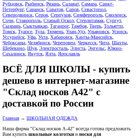
Рубцовск
,
Рыбинск
,
Рязань
,
Салават
,
Самара
,
Санкт-
Петербург
,
Саранск
,
Саратов
,
Саров
,
Севастопол
,
Северодвинск
,
Серов
,
Серпухов
,
Симферополь
,
Смоленск
,
Сочи
,
Ставрополь
,
Старый Оскол
,
Стерлитамак
,
Сургут
,
Сызрань
,
Сыктывкар
,
Таганрог
,
Тамбов
,
Тверь
,
Тольятти
,
Томск
,
Туапсе
,
Тула
,
Тюмень
,
Улан-Удэ
,
Ульяновск
,
Усинск
,
Уссурийск
,
Уфа
,
Ухта
,
Хабаровск
,
Ханты-Мансийск
,
Чебоксары
,
Челябинск
,
Череповец
,
Черкесск
,
Чита
,
Шахты
,
Шебекино
,
Шуя
,
Электросталь
,
Элиста
,
Энгельс
,
Южно-
Сахалинск
,
Якутск
,
Ялта
,
Ярославль
ВСЁ ДЛЯ ШКОЛЫ - купить
дешево в интернет-магазине
"Склад носков А42" с
доставкой по России
Главная
→
ШКОЛЬНАЯ ОДЕЖДА
Наша фирма "Склад носков А-42" всегда готова предложить
Вам купить
школьные колготки
и
носки для