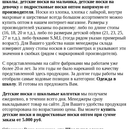
школы
,
детские
носки на мальчика, детские носки на
девочку
и
подростковые носки оптом напрямую от
производителя
. Носки из хлопка, хлопка с лайкрой, внутри
махровые и шерстяные всегда большом ассортименте можно
купить оптом в нашем интернет-магазине. Размеры у
производителей указаны по-разному: либо по длине стопы
(16, 18, 20 и т.д.), либо по размерам детской обуви (21, 23, 25,
27 и т.д.), либо буквами S,M,L (тогда рядом указан примерный
возраст). Для Вашего удобства наши менеджеры склада
измеряют длину стопы носков в сантиметрах и указывают эти
значения в скобках (рядом с маркировкой производителя).
С представленными на сайте фабриками мы работаем уже
более 20-и лет. За эти годы не было нареканий по качеству
представленной здесь продукции. За долгие годы работы мы
отобрали самые ходовые позиции в категории:
Одежда в
школу
. И готовы их предложить Вам.
Детские носки
и
школьные колготки
мы получаем
ежедневно, в течении всего дня. Менеджеры сразу
выкладывают товар на сайте. Для Вашего удобства продукция
отсортирована по возрастанию цены. Вы можете
купить
детские носки и подростковые носки оптом
при сумме
заказа от 5.000 руб
.