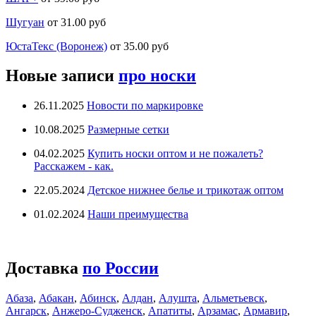
Шугуан
от 31.00 руб
ЮстаТекс (Воронеж)
от 35.00 руб
Новые записи
про носки
26.11.2025
Новости по маркировке
10.08.2025
Размерные сетки
04.02.2025
Купить носки оптом и не пожалеть?
Расскажем - как.
22.05.2024
Детское нижнее белье и трикотаж оптом
01.02.2024
Наши преимущества
Доставка
по России
Абаза
,
Абакан
,
Абинск
,
Алдан
,
Алушта
,
Альметьевск
,
Ангарск
,
Анжеро-Судженск
,
Апатиты
,
Арзамас
,
Армавир
,