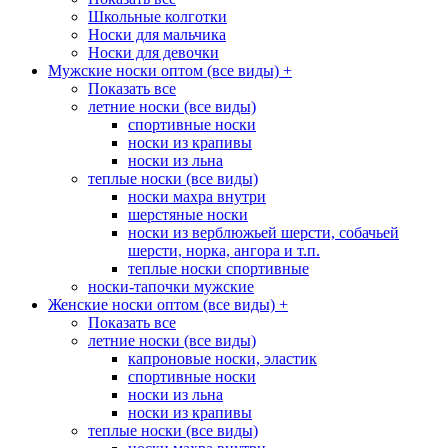
Школьные колготки
Носки для мальчика
Носки для девочки
Мужские носки оптом (все виды)
+
Показать все
летние носки (все виды)
спортивные носки
носки из крапивы
носки из льна
теплые носки (все виды)
носки махра внутри
шерстяные носки
носки из верблюжьей шерсти, собачьей
шерсти, норка, ангора и т.п.
теплые носки спортивные
носки-тапочки мужские
Женские носки оптом (все виды)
+
Показать все
летние носки (все виды)
капроновые носки, эластик
спортивные носки
носки из льна
носки из крапивы
теплые носки (все виды)