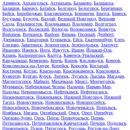
Армянск
,
Архангельск
,
Астрахань
,
Балаково
,
Балашиха
,
Балашов
,
Барнаул
,
Батайск
,
Белгород
,
Белогорск
,
Березники
,
Бийск
,
Биробиджан
,
Благовещенск
,
Боровичи
,
Братск
,
Брянск
,
Бугульма
,
Бузулук
,
Валдай
,
Великий Новгород
,
Верхняя
Салда
,
Владивосток
,
Владикавказ
,
Владимир
,
Волгоград
,
Волгодонск
,
Волжский
,
Вологда
,
Волоколамск
,
Воркута
,
Воронеж
,
Воткинск
,
Выборг
,
Вязьма
,
Грозный
,
Дербент
,
Дзержинск
,
Евпатория
,
Егорьевск
,
Ейск
,
Екатеринбург
,
Елец
,
Елизово
,
Завитинск
,
Зеленогорск
,
Зеленодольск
,
Златоуст
,
Иваново
,
Ижевск
,
Инта
,
Иркутск
,
Ишим
,
Йошкар-Ола
,
Казань
,
Калининград
,
Калуга
,
Каменск-Уральский
,
Кандалакша
,
Кемерово
,
Керчь
,
Киров
,
Кисловодск
,
Ковров
,
Комсомольск-на-Амуре
,
Копейск
,
Королёв
,
Костанай
,
Кострома
,
Котлас
,
Краснодар
,
Краснокаменск
,
Красноярск
,
Кумертау
,
Курган
,
Курск
,
Липецк
,
Луганск
,
Лысьва
,
Магадан
,
Магнитогорск
,
Майкоп
,
Махачкала
,
Миасс
,
Мончегорск
,
Мурманск
,
Набережные Челны
,
Нальчик
,
Нарьян-Мар
,
Находка
,
Невинномысск
,
Нефтекамск
,
Нефтеюганск
,
Нижневартовск
,
Нижнекамск
,
Нижний Новгород
,
Нижний
Тагил
,
Новокузнецк
,
Новомосковск
,
Новороссийск
,
Новосибирск
,
Новочебоксарск
,
Новочеркасск
,
Норильск
,
Ноябрьск
,
Нягань
,
Октябрьский
,
Омск
,
Орел
,
Оренбург
,
Орехово-Зуево
,
Орск
,
Пенза
,
Первоуральск
,
Пермь
,
Петрозаводск
,
Петропавловск-Камчатский
,
Печора
,
Подольск
,
Прокопьевск
,
Псков
,
Пятигорск
,
Россошь
,
Ростов-на-Дону
,