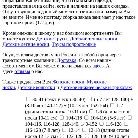
Обращаем Ваше внимание, что
Школьная одежда
,
представленная на сайте, есть в наличии на наших складах.
Отсутствующие в данный момент позиции или размеры Вы
не видите. Именно поэтому сборка заказа занимает у нас такое
короткое время (1-2 дня).
Кроме одежды в школу у нас большом ассортименте Вы
можете купить:
Детские трусы
,
Детские теплые носки
,
Детские летние носки
,
Трусы подростковые
Осуществляем доставку по России в любой город через
транспортные компании:
Доставка
. Со всем нашим
ассортиментом Вы можете познакомиться
здесь
. А
здесь
отзывы
о нас.
Также предлагаем Вам
Женские носки
,
Мужские
носки
,
Детские колготки
и
Детское нижнее белье и трикотаж
36-41 (фактически 36-40)
(5-7 лет 128-140) +
(8-10 лет 140-152) + (10-13 лет 152-164)
1-2
(длина стопы носка 10-11 см)
1-6 (длина стопы
носка 10-11 см)
104-116
104-116 (5-6 лет)
104-116, 116-128, 128-140, 140-152
116-128
116-128 (7-8 лет)
12-14
12-18 (длина стопы
носка 12-13 см)
122-128
128-140 (9-10 лет)