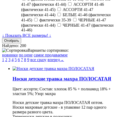
41-47 (фактически 41-44)
АССОРТИ 41-46
(фактически 41-45)
АССОРТИ 41-47
(фактически 41-44)
БЕЛЫЕ 41-46 (фактически
41-45)
фактически 35-39
ЧЕРНЫЕ 41-47
(фактически 41-44)
ЧЕРНЫЕ 41-47 (фактически
41-46)
↓ Показать ВСЕ размеры! ↓
Найдено: 200
Варианты сортировки:
новинки
по цене
самое продаваемое
1
2
3
4
5
6
7
8
9
все сразу
вперед→
Носки детские травка махра ПОЛОСАТАЯ
Цвет: ассорти; Состав: хлопок 85 % + полиамид 18% +
эластан 5%; Узор: махра
Носки детские травка махра ПОЛОСАТАЯ оптом.
Носки махровые детские - в упаковке 12 пар одного
размера разного цвета.
Термоноски детские в полосочку.