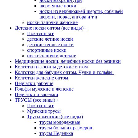
носки махра внутри
шерстяные носки
носки из верблюжьей шерсти, собачьей
шерсти, норка, ангора и т.п.
носки-тапочки женские
Детские носки оптом (все виды)
+
Показать все
детские летние носки
детские теплые носки
спортивные носки
носки-тапочки детские
Медицинские носки, лечебные носки без резинки
Колготки и лосины детские оптом
Колготки для бабушек оптом. Чулки и гольфы.
Колготки женские оптом
Перчатки рабочие
Гольфы мужские и женские
Перчатки и варежки
ТРУСЫ (все виды)
+
Показать все
Мужские трусы
Трусы женские (все виды)
трусы молодежные
трусы больших размеров
трусы Неделька