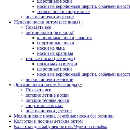
шерстяные носки
носки из верблюжьей шерсти, собачьей шерсти,
теплые носки спортивные
носки-тапочки мужские
Женские носки оптом (все виды)
+
Показать все
летние носки (все виды)
капроновые носки, эластик
спортивные носки
носки из льна
носки из крапивы
теплые носки (все виды)
носки махра внутри
шерстяные носки
носки из верблюжьей шерсти, собачьей шерсти,
носки-тапочки женские
Детские носки оптом (все виды)
+
Показать все
детские летние носки
детские теплые носки
спортивные носки
носки-тапочки детские
Медицинские носки, лечебные носки без резинки
Колготки и лосины детские оптом
Колготки для бабушек оптом. Чулки и гольфы.