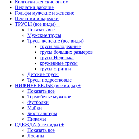
Колготки женские оптом
Перчатки рабочие
Гольфы мужские и женские
Перчатки и варежки
ТРУСЫ (все виды)
+
Показать все
Мужские трусы
Трусы женские (все виды)
трусы молодежные
трусы больших размеров
трусы Неделька
кружевные трусы
трусы стринги
Детские трусы
Трусы подростковые
НИЖНЕЕ БЕЛЬЕ (все виды)
+
Показать все
Термобелье мужское
Футболки
Майки
Бюстгальтеры
Пижамы
ОДЕЖДА (все виды)
+
Показать все
Лосины